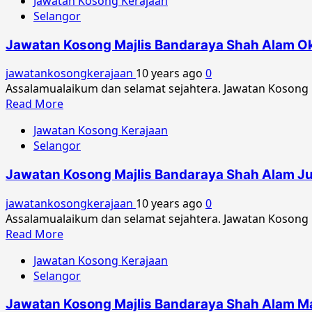
Jawatan Kosong Kerajaan
Selangor
Jawatan Kosong Majlis Bandaraya Shah Alam O
jawatankosongkerajaan
10 years ago
0
Assalamualaikum dan selamat sejahtera. Jawatan Kosong 
Read
Read More
more
Jawatan Kosong Kerajaan
about
Selangor
Jawatan
Kosong
Jawatan Kosong Majlis Bandaraya Shah Alam J
Majlis
Bandaraya
jawatankosongkerajaan
10 years ago
0
Shah
Assalamualaikum dan selamat sejahtera. Jawatan Kosong 
Alam
Read
Read More
Oktober
more
2016
Jawatan Kosong Kerajaan
about
Selangor
Jawatan
Kosong
Jawatan Kosong Majlis Bandaraya Shah Alam M
Majlis