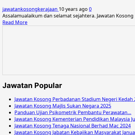
Bandaraya
jawatankosongkerajaan
10 years ago
0
Shah
Assalamualaikum dan selamat sejahtera. Jawatan Kosong 
Alam
Read
Read More
Jun
more
2016
about
Jawatan
Kosong
Majlis
Bandaraya
Shah
Alam
Mac
Jawatan Popular
2016
Jawatan Kosong Perbadanan Stadium Negeri Kedah 
Jawatan Kosong Majlis Sukan Negara 2025
Panduan Ujian Psikometrik Pembantu Perawatan…
Jawatan Kosong Kementerian Pendidikan Malaysia Ju
Jawatan Kosong Tenaga Nasional Berhad Mac 2024
Jawatan Kosong Jabatan Kebajikan Masyarakat Janua