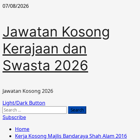
Skip
07/08/2026
to
content
Jawatan Kosong
Kerajaan dan
Swasta 2026
Jawatan Kosong 2026
Primary
Light/Dark Button
Menu
Search
for:
Subscribe
Home
Kerja Kosong Majlis Bandaraya Shah Alam 2016