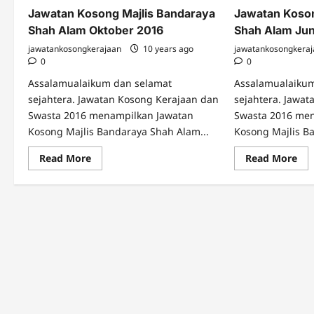
Jawatan Kosong Majlis Bandaraya
Jawatan Koson
Shah Alam Oktober 2016
Shah Alam Ju
jawatankosongkerajaan
10 years ago
jawatankosongkera
0
0
Assalamualaikum dan selamat
Assalamualaiku
sejahtera. Jawatan Kosong Kerajaan dan
sejahtera. Jawa
Swasta 2016 menampilkan Jawatan
Swasta 2016 me
Kosong Majlis Bandaraya Shah Alam...
Kosong Majlis B
Read
Re
Read More
Read More
more
mo
about
abo
Jawatan
Jaw
Kosong
Ko
Majlis
Maj
Bandaraya
Ban
Shah
Sh
Alam
Al
Oktober
Jun
2016
201