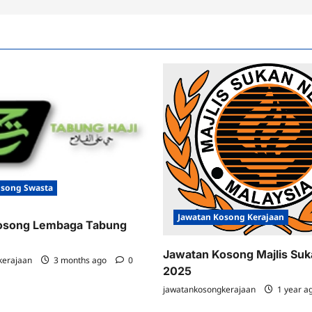
osong Swasta
Jawatan Kosong Kerajaan
osong Lembaga Tabung
Jawatan Kosong Majlis Su
kerajaan
3 months ago
0
2025
jawatankosongkerajaan
1 year a