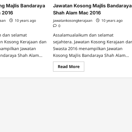
g Majlis Bandaraya
Jawatan Kosong Majlis Bandaraya
n 2016
Shah Alam Mac 2016
jaan
10 years ago
jawatankosongkerajaan
10 years ago
0
m dan selamat
Assalamualaikum dan selamat
tan Kosong Kerajaan dan
sejahtera. Jawatan Kosong Kerajaan da
nampilkan Jawatan
Swasta 2016 menampilkan Jawatan
andaraya Shah Alam...
Kosong Majlis Bandaraya Shah Alam...
ad
Read
Read More
re
more
ut
about
atan
Jawatan
song
Kosong
lis
Majlis
daraya
Bandaraya
ah
Shah
am
Alam
Mac
6
2016