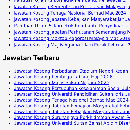
Panduan Ujian Psikometrik Pembantu Perawatan…
Jawatan Kosong Kementerian Pendidikan Malaysia Ju
Jawatan Kosong Tenaga Nasional Berhad Mac 2024
Jawatan Kosong Jabatan Kebajikan Masyarakat Janua
Panduan Ujian Psikometrik Pembantu Penyediaan…
Jawatan Kosong Jabatan Perhutanan Semenanjung M
Jawatan Kosong Maktab Koperasi Malaysia Mac 201
Jawatan Kosong Majlis Agama Islam Perak Februari 
Jawatan Terbaru
Jawatan Kosong Perbadanan Stadium Negeri Kedah
Jawatan Kosong Lembaga Tabung Haji 2026
Jawatan Kosong Majlis Sukan Negara 2025
Jawatan Kosong Pertubuhan Keselamatan Sosial Jul
Jawatan Kosong Universiti Pendidikan Sultan Idris J
Jawatan Kosong Tenaga Nasional Berhad Mac 2024
Jawatan Kosong Jabatan Kemajuan Masyarakat Febr
Jawatan Kosong Jabatan Kebajikan Masyarakat Janu
Jawatan Kosong Suruhanjaya Perkhidmatan Awam P
Jawatan Kosong Universiti Sultan Zainal Abidin Dis