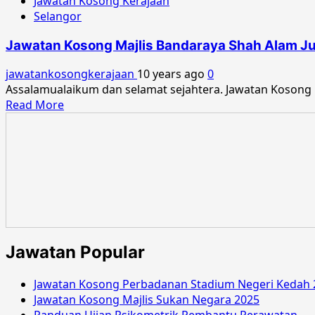
Jawatan Kosong Kerajaan
Selangor
Jawatan Kosong Majlis Bandaraya Shah Alam J
jawatankosongkerajaan
10 years ago
0
Assalamualaikum dan selamat sejahtera. Jawatan Kosong 
Read
Read More
more
about
Jawatan
Kosong
Majlis
Bandaraya
Shah
Alam
Jun
Jawatan Popular
2016
Jawatan Kosong Perbadanan Stadium Negeri Kedah 
Jawatan Kosong Majlis Sukan Negara 2025