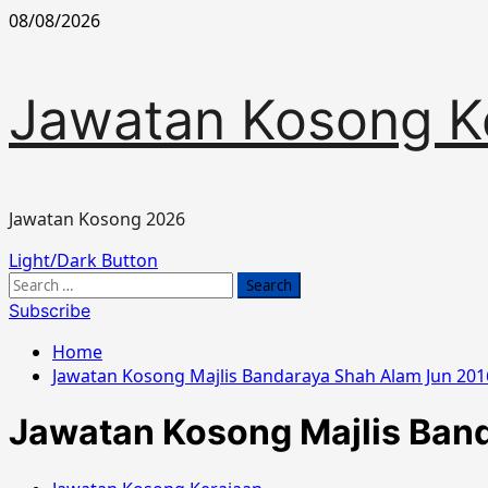
Skip
08/08/2026
to
content
Jawatan Kosong K
Jawatan Kosong 2026
Primary
Light/Dark Button
Menu
Search
for:
Subscribe
Home
Jawatan Kosong Majlis Bandaraya Shah Alam Jun 201
Jawatan Kosong Majlis Ban