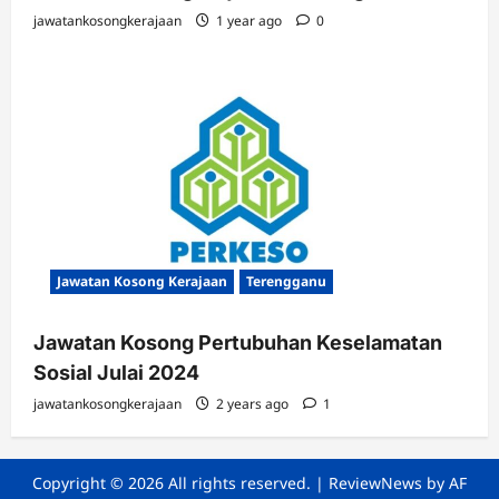
jawatankosongkerajaan
1 year ago
0
Jawatan Kosong Kerajaan
Terengganu
Jawatan Kosong Pertubuhan Keselamatan
Sosial Julai 2024
jawatankosongkerajaan
2 years ago
1
Copyright © 2026 All rights reserved.
|
ReviewNews
by AF