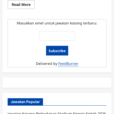
Read
Read More
more
about
Jawatan
Kosong
Majlis
Masukkan emel untuk jawatan kosong terbaru:
Bandaraya
Shah
Alam
Jun
2016
Delivered by
FeedBurner
Jawatan Popular
Jawatan Kosong Perbadanan Stadium Negeri Kedah 2026