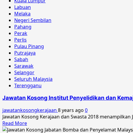
Kuala Lumpur
Multimedia
Labuan
Malaysia
Melaka
Oktober
Negeri Sembilan
2018
Pahang
Perak
Perlis
Pulau Pinang
Putrajaya
Sabah
Sarawak
Selangor
Seluruh Malaysia
Terengganu
Jawatan Kosong Institut Penyelidikan dan Kem
jawatankosongkerajaan
8 years ago
0
Jawatan Kosong Kerajaan dan Swasta 2018 menampilkan Ja
Read
Read More
more