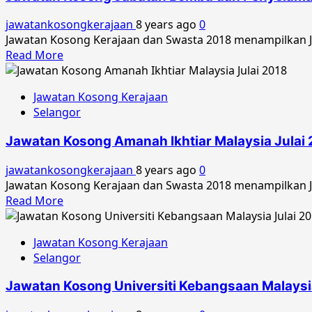
jawatankosongkerajaan
8 years ago
0
Jawatan Kosong Kerajaan dan Swasta 2018 menampilkan 
Read
Read More
more
about
Jawatan Kosong Kerajaan
Jawatan
Selangor
Kosong
Jabatan
Jawatan Kosong Amanah Ikhtiar Malaysia Julai
Bomba
dan
jawatankosongkerajaan
8 years ago
0
Penyelamat
Jawatan Kosong Kerajaan dan Swasta 2018 menampilkan Jaw
Malaysia
Read
Read More
Ogos
more
2018
about
Jawatan Kosong Kerajaan
Jawatan
Selangor
Kosong
Amanah
Jawatan Kosong Universiti Kebangsaan Malaysi
Ikhtiar
Malaysia