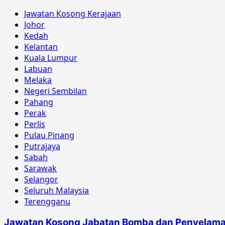
about
Jawatan Kosong Kerajaan
Jawatan
Johor
Kosong
Kedah
Institut
Kelantan
Penyelidikan
Kuala Lumpur
dan
Labuan
Kemajuan
Melaka
Pertanian
Negeri Sembilan
Ogos
Pahang
2018
Perak
Perlis
Pulau Pinang
Putrajaya
Sabah
Sarawak
Selangor
Seluruh Malaysia
Terengganu
Jawatan Kosong Jabatan Bomba dan Penyelama