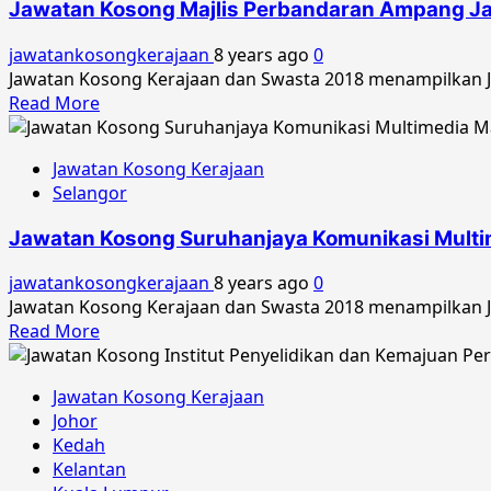
Jawatan Kosong Majlis Perbandaran Ampang Ja
Urus
Air
jawatankosongkerajaan
8 years ago
0
Selangor
Jawatan Kosong Kerajaan dan Swasta 2018 menampilkan J
Oktober
Read
Read More
2018
more
about
Jawatan Kosong Kerajaan
Jawatan
Selangor
Kosong
Majlis
Jawatan Kosong Suruhanjaya Komunikasi Multi
Perbandaran
Ampang
jawatankosongkerajaan
8 years ago
0
Jaya
Jawatan Kosong Kerajaan dan Swasta 2018 menampilkan Ja
Oktober
Read
Read More
2018
more
about
Jawatan Kosong Kerajaan
Jawatan
Johor
Kosong
Kedah
Suruhanjaya
Kelantan
Komunikasi