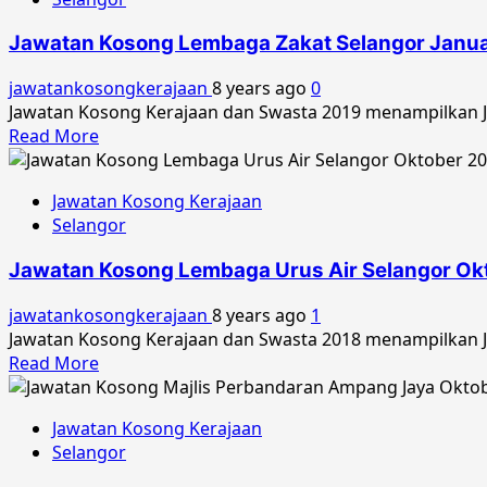
Kosong
Majlis
Jawatan Kosong Lembaga Zakat Selangor Janua
Perbandaran
Kajang
jawatankosongkerajaan
8 years ago
0
Februari
Jawatan Kosong Kerajaan dan Swasta 2019 menampilkan Ja
2019
Read
Read More
more
about
Jawatan Kosong Kerajaan
Jawatan
Selangor
Kosong
Lembaga
Jawatan Kosong Lembaga Urus Air Selangor Ok
Zakat
Selangor
jawatankosongkerajaan
8 years ago
1
Januari
Jawatan Kosong Kerajaan dan Swasta 2018 menampilkan J
2019
Read
Read More
more
about
Jawatan Kosong Kerajaan
Jawatan
Selangor
Kosong
Lembaga