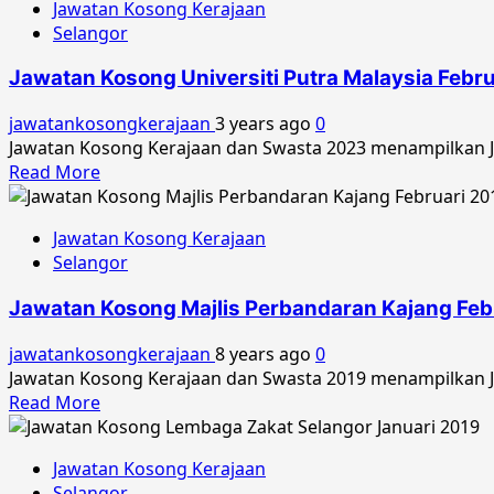
Jawatan Kosong Kerajaan
Jawatan
Selangor
Kosong
Perbadanan
Jawatan Kosong Universiti Putra Malaysia Febr
Kemajuan
Negeri
jawatankosongkerajaan
3 years ago
0
Selangor
Jawatan Kosong Kerajaan dan Swasta 2023 menampilkan Ja
April
Read
Read More
2023
more
about
Jawatan Kosong Kerajaan
Jawatan
Selangor
Kosong
Universiti
Jawatan Kosong Majlis Perbandaran Kajang Feb
Putra
Malaysia
jawatankosongkerajaan
8 years ago
0
Februari
Jawatan Kosong Kerajaan dan Swasta 2019 menampilkan Ja
2023
Read
Read More
more
about
Jawatan Kosong Kerajaan
Jawatan
Selangor