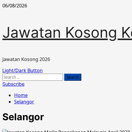
Skip
06/08/2026
to
content
Jawatan Kosong K
Jawatan Kosong 2026
Primary
Light/Dark Button
Menu
Search
for:
Subscribe
Home
Selangor
Selangor