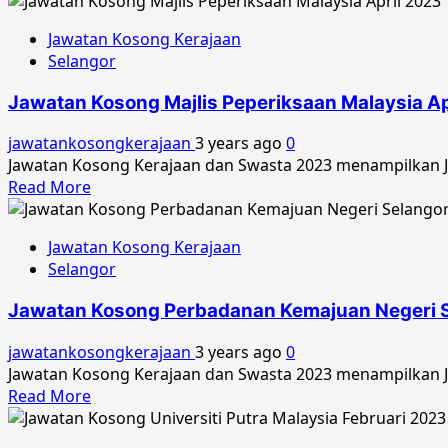
Jawatan Kosong Kerajaan
Selangor
Jawatan Kosong Majlis Peperiksaan Malaysia Ap
jawatankosongkerajaan
3 years ago
0
Jawatan Kosong Kerajaan dan Swasta 2023 menampilkan Ja
Read
Read More
more
about
Jawatan Kosong Kerajaan
Jawatan
Selangor
Kosong
Majlis
Jawatan Kosong Perbadanan Kemajuan Negeri S
Peperiksaan
Malaysia
jawatankosongkerajaan
3 years ago
0
April
Jawatan Kosong Kerajaan dan Swasta 2023 menampilkan J
2023
Read
Read More
more
about