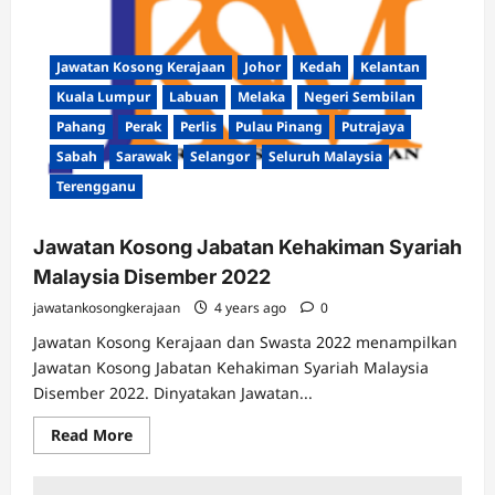
Malaysia
2023
Jawatan Kosong Kerajaan
Johor
Kedah
Kelantan
Kuala Lumpur
Labuan
Melaka
Negeri Sembilan
Pahang
Perak
Perlis
Pulau Pinang
Putrajaya
Sabah
Sarawak
Selangor
Seluruh Malaysia
Terengganu
Jawatan Kosong Jabatan Kehakiman Syariah
Malaysia Disember 2022
jawatankosongkerajaan
4 years ago
0
Jawatan Kosong Kerajaan dan Swasta 2022 menampilkan
Jawatan Kosong Jabatan Kehakiman Syariah Malaysia
Disember 2022. Dinyatakan Jawatan...
Read
Read More
more
about
Jawatan