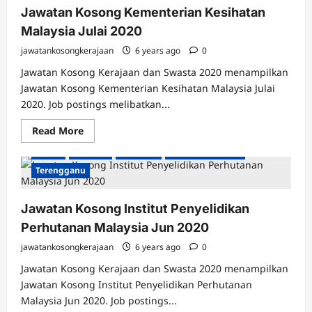
Islam
Jawatan Kosong Kementerian Kesihatan
Malaysia
Oktober
Malaysia Julai 2020
2020
jawatankosongkerajaan
6 years ago
0
Jawatan Kosong Kerajaan dan Swasta 2020 menampilkan
Jawatan Kosong Kementerian Kesihatan Malaysia Julai
Jawatan Kosong Kerajaan
Johor
Kedah
Kelantan
2020. Job postings melibatkan...
Kuala Lumpur
Labuan
Melaka
Negeri Sembilan
Read
Read More
Pahang
Perak
Perlis
Pulau Pinang
Putrajaya
more
about
Sabah
Sarawak
Selangor
Seluruh Malaysia
Jawatan
Kosong
Terengganu
Kementerian
Kesihatan
Malaysia
Jawatan Kosong Institut Penyelidikan
Julai
2020
Perhutanan Malaysia Jun 2020
jawatankosongkerajaan
6 years ago
0
Jawatan Kosong Kerajaan dan Swasta 2020 menampilkan
Jawatan Kosong Institut Penyelidikan Perhutanan
Malaysia Jun 2020. Job postings...