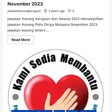
November 2023
jawatankosongkerajaan
3 years ago
0
Jawatan Kosong Kerajaan dan Swasta 2023 menampilkan
Jawatan Kosong Polis Diraja Malaysia November 2023.
Jawatan kosong terkini...
Read
Read More
more
about
Jawatan
Kosong
Polis
Diraja
Malaysia
November
2023