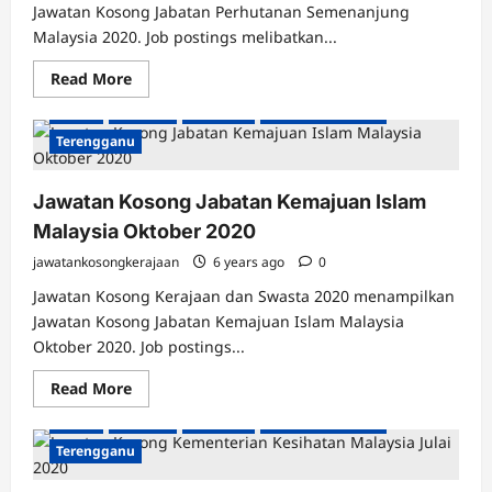
Jawatan Kosong Jabatan Perhutanan Semenanjung
Jawatan Kosong Kerajaan
Johor
Kedah
Kelantan
Malaysia 2020. Job postings melibatkan...
Kuala Lumpur
Labuan
Melaka
Negeri Sembilan
Read
Read More
Pahang
Perak
Perlis
Pulau Pinang
Putrajaya
more
about
Sabah
Sarawak
Selangor
Seluruh Malaysia
Jawatan
Kosong
Terengganu
Jabatan
Perhutanan
Semenanjung
Jawatan Kosong Jabatan Kemajuan Islam
Malaysia
2020
Malaysia Oktober 2020
jawatankosongkerajaan
6 years ago
0
Jawatan Kosong Kerajaan dan Swasta 2020 menampilkan
Jawatan Kosong Jabatan Kemajuan Islam Malaysia
Jawatan Kosong Kerajaan
Johor
Kedah
Kelantan
Oktober 2020. Job postings...
Kuala Lumpur
Labuan
Melaka
Negeri Sembilan
Read
Read More
Pahang
Perak
Perlis
Pulau Pinang
Putrajaya
more
about
Sabah
Sarawak
Selangor
Seluruh Malaysia
Jawatan
Kosong
Terengganu
Jabatan
Kemajuan