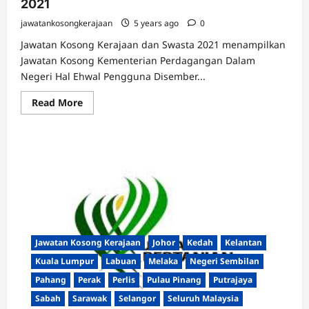
2021
jawatankosongkerajaan
5 years ago
0
Jawatan Kosong Kerajaan dan Swasta 2021 menampilkan
Jawatan Kosong Kementerian Perdagangan Dalam
Negeri Hal Ehwal Pengguna Disember...
Read
Read More
more
about
Jawatan
Kosong
Kementerian
Perdagangan
Dalam
Negeri
Hal
Ehwal
Pengguna
Disember
2021
Jawatan Kosong Kerajaan
Johor
Kedah
Kelantan
Kuala Lumpur
Labuan
Melaka
Negeri Sembilan
Pahang
Perak
Perlis
Pulau Pinang
Putrajaya
Sabah
Sarawak
Selangor
Seluruh Malaysia