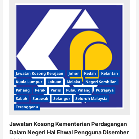
Kosong
Jabatan
Kehakiman
Syariah
Malaysia
Disember
2022
Jawatan Kosong Kerajaan
Johor
Kedah
Kelantan
Kuala Lumpur
Labuan
Melaka
Negeri Sembilan
Pahang
Perak
Perlis
Pulau Pinang
Putrajaya
Sabah
Sarawak
Selangor
Seluruh Malaysia
Terengganu
Jawatan Kosong Kementerian Perdagangan
Dalam Negeri Hal Ehwal Pengguna Disember