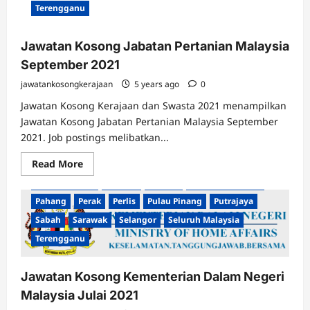
Terengganu
Jawatan Kosong Jabatan Pertanian Malaysia
September 2021
jawatankosongkerajaan
5 years ago
0
Jawatan Kosong Kerajaan dan Swasta 2021 menampilkan
Jawatan Kosong Jabatan Pertanian Malaysia September
2021. Job postings melibatkan...
Read
Read More
Jawatan Kosong Kerajaan
Johor
Kedah
Kelantan
more
about
Kuala Lumpur
Labuan
Melaka
Negeri Sembilan
Jawatan
Pahang
Perak
Kosong
Perlis
Pulau Pinang
Putrajaya
Jabatan
Sabah
Sarawak
Selangor
Seluruh Malaysia
Pertanian
Malaysia
Terengganu
September
2021
Jawatan Kosong Kementerian Dalam Negeri
Malaysia Julai 2021