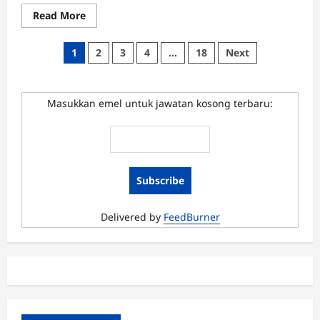
Read
Read More
more
about
Jawatan
Posts
1
2
3
4
…
18
Next
Kosong
Institut
pagination
Penyelidikan
Perhutanan
Malaysia
Masukkan emel untuk jawatan kosong terbaru:
Jun
2020
Delivered by
FeedBurner