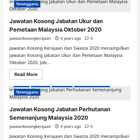
Kosong
Terengganu
Kementerian
Kesihatan
Malaysia
Jawatan Kosong Jabatan Ukur dan
Mac
2021
Pemetaan Malaysia Oktober 2020
jawatankosongkerajaan
6 years ago
0
Jawatan Kosong Kerajaan dan Swasta 2020 menampilkan
Jawatan Kosong Jabatan Ukur dan Pemetaan Malaysia
Jawatan Kosong Kerajaan
Johor
Kedah
Kelantan
Oktober 2020. Job...
Kuala Lumpur
Labuan
Melaka
Negeri Sembilan
Read
Read More
Pahang
Perak
Perlis
Pulau Pinang
Putrajaya
more
about
Sabah
Sarawak
Selangor
Seluruh Malaysia
Jawatan
Kosong
Terengganu
Jabatan
Ukur
dan
Jawatan Kosong Jabatan Perhutanan
Pemetaan
Malaysia
Semenanjung Malaysia 2020
Oktober
2020
jawatankosongkerajaan
6 years ago
0
Jawatan Kosong Kerajaan dan Swasta 2020 menampilkan