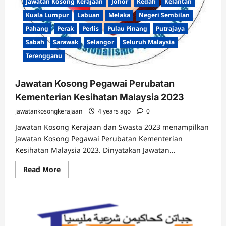
Jawatan Kosong Kerajaan
Johor
Kedah
Kelantan
Kuala Lumpur
Labuan
Melaka
Negeri Sembilan
Pahang
Perak
Perlis
Pulau Pinang
Putrajaya
Sabah
Sarawak
Selangor
Seluruh Malaysia
Terengganu
Jawatan Kosong Pegawai Perubatan
Kementerian Kesihatan Malaysia 2023
jawatankosongkerajaan
4 years ago
0
Jawatan Kosong Kerajaan dan Swasta 2023 menampilkan
Jawatan Kosong Pegawai Perubatan Kementerian
Kesihatan Malaysia 2023. Dinyatakan Jawatan...
Read
Read More
more
about
Jawatan
Kosong
Pegawai
Perubatan
Kementerian
Kesihatan