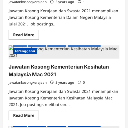
jawatankosongkerajaan
5 years ago
1
Jawatan Kosong Kerajaan dan Swasta 2021 menampilkan
Jawatan Kosong Kementerian Dalam Negeri Malaysia
Jawatan Kosong Kerajaan
Johor
Kedah
Kelantan
Julai 2021. Job postings...
Kuala Lumpur
Labuan
Melaka
Negeri Sembilan
Read
Read More
Pahang
Perak
Perlis
Pulau Pinang
Putrajaya
more
about
Sabah
Sarawak
Selangor
Seluruh Malaysia
Jawatan
Kosong
Terengganu
Kementerian
Dalam
Negeri
Jawatan Kosong Kementerian Kesihatan
Malaysia
Julai
Malaysia Mac 2021
2021
jawatankosongkerajaan
5 years ago
0
Jawatan Kosong Kerajaan dan Swasta 2021 menampilkan
Jawatan Kosong Kementerian Kesihatan Malaysia Mac
Jawatan Kosong Kerajaan
Johor
Kedah
Kelantan
2021. Job postings melibatkan...
Kuala Lumpur
Labuan
Melaka
Negeri Sembilan
Read
Read More
Pahang
Perak
Perlis
Pulau Pinang
Putrajaya
more
about
Sabah
Sarawak
Selangor
Seluruh Malaysia
Jawatan