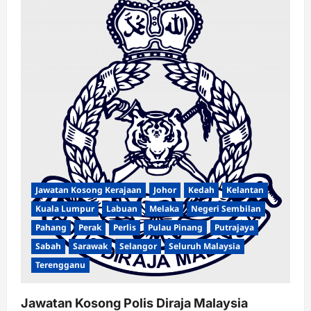
Jawatan Kosong Kerajaan
Johor
Kedah
Kelantan
Kuala Lumpur
Labuan
Melaka
Negeri Sembilan
Pahang
Perak
Perlis
Pulau Pinang
Putrajaya
Sabah
Sarawak
Selangor
Seluruh Malaysia
Terengganu
Jawatan Kosong Polis Diraja Malaysia