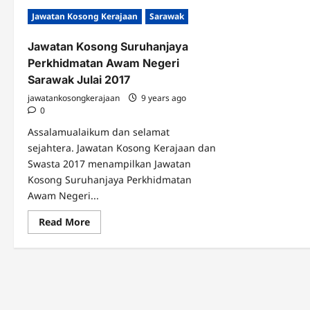
Jawatan Kosong Kerajaan
Sarawak
Jawatan Kosong Suruhanjaya
Perkhidmatan Awam Negeri
Sarawak Julai 2017
jawatankosongkerajaan
9 years ago
0
Assalamualaikum dan selamat
sejahtera. Jawatan Kosong Kerajaan dan
Swasta 2017 menampilkan Jawatan
Kosong Suruhanjaya Perkhidmatan
Awam Negeri...
Read
Read More
more
about
Jawatan
Kosong
Suruhanjaya
Perkhidmatan
Awam
Negeri
Sarawak