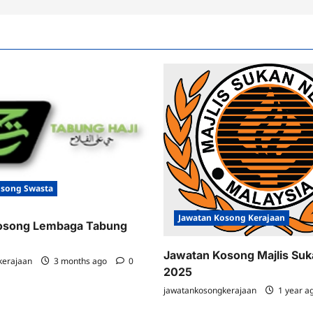
osong Swasta
Jawatan Kosong Kerajaan
osong Lembaga Tabung
Jawatan Kosong Majlis Su
kerajaan
3 months ago
0
2025
jawatankosongkerajaan
1 year a