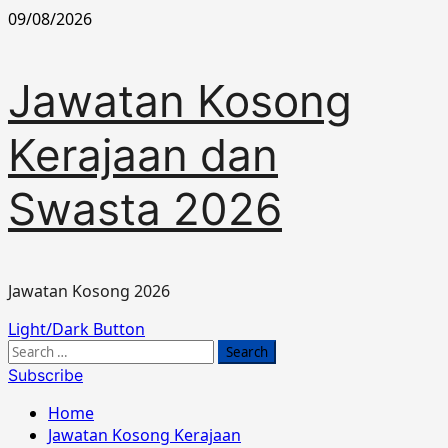
Skip
09/08/2026
to
content
Jawatan Kosong
Kerajaan dan
Swasta 2026
Jawatan Kosong 2026
Primary
Light/Dark Button
Menu
Search
for:
Subscribe
Home
Jawatan Kosong Kerajaan