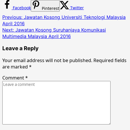
Facebook
Twitter
Pinterest
Post
Previous:
Jawatan Kosong Universiti Teknologi Malaysia
April 2016
navigation
Next:
Jawatan Kosong Suruhanjaya Komunikasi
Multimedia Malaysia April 2016
Leave a Reply
Your email address will not be published.
Required fields
are marked
*
Comment
*