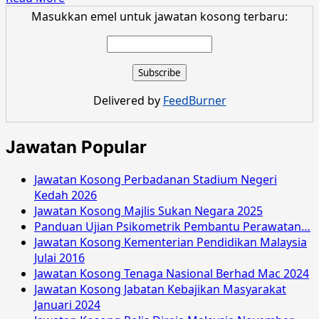
more
Masukkan emel untuk jawatan kosong terbaru:
about
Jawatan
Kosong
Suruhanjaya
Perkhidmatan
Delivered by
FeedBurner
Awam
Negeri
Sarawak
Jawatan Popular
Julai
2017
Jawatan Kosong Perbadanan Stadium Negeri
Kedah 2026
Jawatan Kosong Majlis Sukan Negara 2025
Panduan Ujian Psikometrik Pembantu Perawatan…
Jawatan Kosong Kementerian Pendidikan Malaysia
Julai 2016
Jawatan Kosong Tenaga Nasional Berhad Mac 2024
Jawatan Kosong Jabatan Kebajikan Masyarakat
Januari 2024