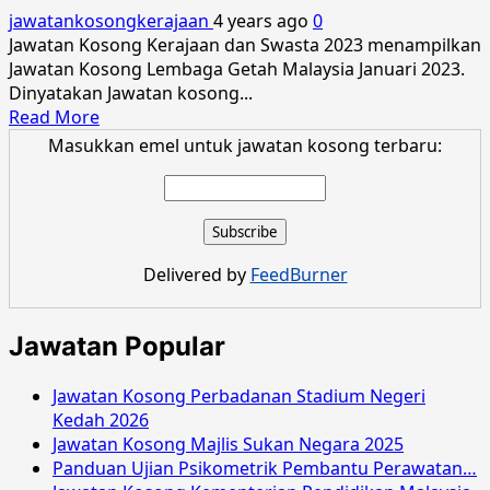
Malaysia
jawatankosongkerajaan
4 years ago
0
2023
Jawatan Kosong Kerajaan dan Swasta 2023 menampilkan
Jawatan Kosong Lembaga Getah Malaysia Januari 2023.
Dinyatakan Jawatan kosong...
Read
Read More
more
Masukkan emel untuk jawatan kosong terbaru:
about
Jawatan
Kosong
Lembaga
Getah
Delivered by
FeedBurner
Malaysia
Januari
2023
Jawatan Popular
Jawatan Kosong Perbadanan Stadium Negeri
Kedah 2026
Jawatan Kosong Majlis Sukan Negara 2025
Panduan Ujian Psikometrik Pembantu Perawatan…