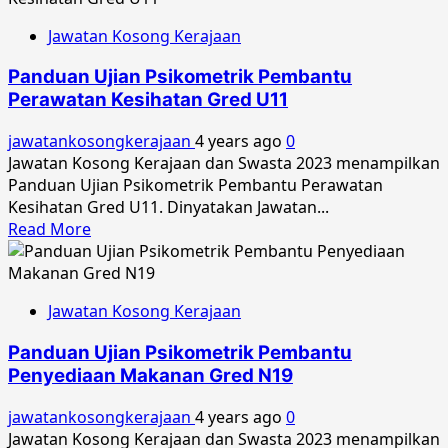
Jawatan
Jawatan Kosong Kerajaan
Kosong
Universiti
Panduan Ujian Psikometrik Pembantu
Putra
Perawatan Kesihatan Gred U11
Malaysia
Februari
jawatankosongkerajaan
4 years ago
0
2023
Jawatan Kosong Kerajaan dan Swasta 2023 menampilkan
Panduan Ujian Psikometrik Pembantu Perawatan
Kesihatan Gred U11. Dinyatakan Jawatan...
Read
Read More
more
about
Panduan
Jawatan Kosong Kerajaan
Ujian
Psikometrik
Panduan Ujian Psikometrik Pembantu
Pembantu
Penyediaan Makanan Gred N19
Perawatan
Kesihatan
jawatankosongkerajaan
4 years ago
0
Gred
Jawatan Kosong Kerajaan dan Swasta 2023 menampilkan