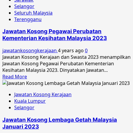
Selangor
Seluruh Malaysia
Terengganu
Jawatan Kosong Pegawai Perubatan
Kementerian Kesihatan Malaysia 2023
jawatankosongkerajaan
4 years ago
0
Jawatan Kosong Kerajaan dan Swasta 2023 menampilkan
Jawatan Kosong Pegawai Perubatan Kementerian
Kesihatan Malaysia 2023. Dinyatakan Jawatan...
Read
Read More
more
about
Jawatan Kosong Kerajaan
Jawatan
Kuala Lumpur
Kosong
Selangor
Pegawai
Perubatan
Jawatan Kosong Lembaga Getah Malaysia
Kementerian
Januari 2023
Kesihatan