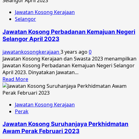
about
Jawatan
Jawatan Kosong Kerajaan
Kosong
Selangor
Majlis
Peperiksaan
Jawatan Kosong Perbadanan Kemajuan Negeri
Malaysia
Selangor April 2023
April
2023
jawatankosongkerajaan
3 years ago
0
Jawatan Kosong Kerajaan dan Swasta 2023 menampilkan
Jawatan Kosong Perbadanan Kemajuan Negeri Selangor
April 2023. Dinyatakan Jawatan...
Read
Read More
more
about
Jawatan
Jawatan Kosong Kerajaan
Kosong
Perak
Perbadanan
Kemajuan
Jawatan Kosong Suruhanjaya Perkhidmatan
Negeri
Awam Perak Februari 2023
Selangor