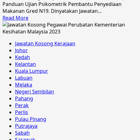
U11
Panduan Ujian Psikometrik Pembantu Penyediaan
Makanan Gred N19. Dinyatakan Jawatan...
Read
Read More
more
about
Panduan
Jawatan Kosong Kerajaan
Ujian
Johor
Psikometrik
Kedah
Pembantu
Kelantan
Penyediaan
Kuala Lumpur
Makanan
Labuan
Gred
Melaka
N19
Negeri Sembilan
Pahang
Perak
Perlis
Pulau Pinang
Putrajaya
Sabah
Sarawak