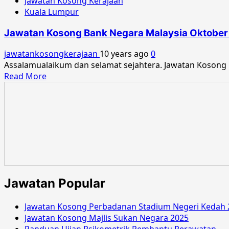
Jawatan Kosong Kerajaan
Kuala Lumpur
Jawatan Kosong Bank Negara Malaysia Oktober
jawatankosongkerajaan
10 years ago
0
Assalamualaikum dan selamat sejahtera. Jawatan Kosong
Read
Read More
more
about
Jawatan
Kosong
Bank
Negara
Malaysia
Oktober
2016
Jawatan Popular
Jawatan Kosong Perbadanan Stadium Negeri Kedah 
Jawatan Kosong Majlis Sukan Negara 2025