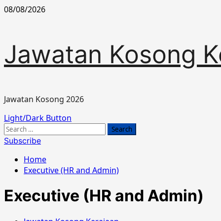
Skip
08/08/2026
to
content
Jawatan Kosong K
Jawatan Kosong 2026
Primary
Light/Dark Button
Menu
Search
for:
Subscribe
Home
Executive (HR and Admin)
Executive (HR and Admin)