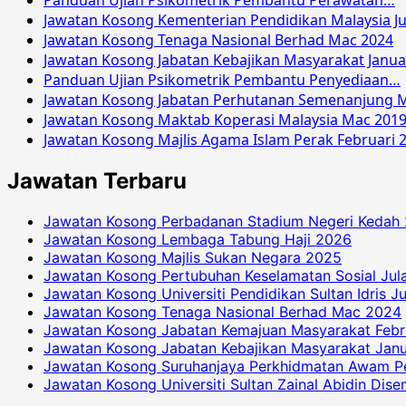
Panduan Ujian Psikometrik Pembantu Perawatan…
Jawatan Kosong Kementerian Pendidikan Malaysia Ju
Jawatan Kosong Tenaga Nasional Berhad Mac 2024
Jawatan Kosong Jabatan Kebajikan Masyarakat Janua
Panduan Ujian Psikometrik Pembantu Penyediaan…
Jawatan Kosong Jabatan Perhutanan Semenanjung M
Jawatan Kosong Maktab Koperasi Malaysia Mac 201
Jawatan Kosong Majlis Agama Islam Perak Februari 
Jawatan Terbaru
Jawatan Kosong Perbadanan Stadium Negeri Kedah
Jawatan Kosong Lembaga Tabung Haji 2026
Jawatan Kosong Majlis Sukan Negara 2025
Jawatan Kosong Pertubuhan Keselamatan Sosial Jul
Jawatan Kosong Universiti Pendidikan Sultan Idris J
Jawatan Kosong Tenaga Nasional Berhad Mac 2024
Jawatan Kosong Jabatan Kemajuan Masyarakat Febr
Jawatan Kosong Jabatan Kebajikan Masyarakat Janu
Jawatan Kosong Suruhanjaya Perkhidmatan Awam P
Jawatan Kosong Universiti Sultan Zainal Abidin Dis