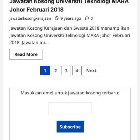
Jawatan Kosong Universiti Teknologi MARA
MARA
Selangor
Johor Februari 2018
Mac
2018
jawatankosongkerajaan
9 years ago
0
Jawatan Kosong Kerajaan dan Swasta 2018 menampilkan
Jawatan Kosong Universiti Teknologi MARA Johor Februari
2018. Jawatan ini...
Read
Read More
more
about
Jawatan
Posts
1
2
3
4
Next
Kosong
Universiti
pagination
Teknologi
MARA
Johor
Masukkan emel untuk jawatan kosong terbaru:
Februari
2018