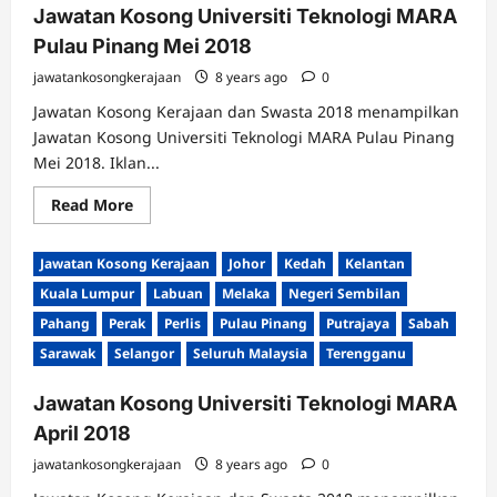
Jawatan Kosong Universiti Teknologi MARA
Pulau Pinang Mei 2018
jawatankosongkerajaan
8 years ago
0
Jawatan Kosong Kerajaan dan Swasta 2018 menampilkan
Jawatan Kosong Universiti Teknologi MARA Pulau Pinang
Mei 2018. Iklan...
Read
Read More
more
about
Jawatan
Jawatan Kosong Kerajaan
Johor
Kedah
Kelantan
Kosong
Universiti
Kuala Lumpur
Labuan
Melaka
Negeri Sembilan
Teknologi
MARA
Pahang
Perak
Perlis
Pulau Pinang
Putrajaya
Sabah
Pulau
Pinang
Sarawak
Selangor
Seluruh Malaysia
Terengganu
Mei
2018
Jawatan Kosong Universiti Teknologi MARA
April 2018
jawatankosongkerajaan
8 years ago
0