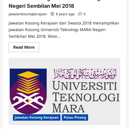
Negeri Sembilan Mei 2018
jawatankosongkerajaan
8 years ago
0
Jawatan Kosong Kerajaan dan Swasta 2018 menampilkan
Jawatan Kosong Universiti Teknologi MARA Negeri
Sembilan Mei 2018. Iklan...
Read
Read More
more
about
Jawatan
Kosong
Universiti
Teknologi
MARA
Negeri
Sembilan
Mei
2018
Jawatan Kosong Kerajaan
Pulau Pinang