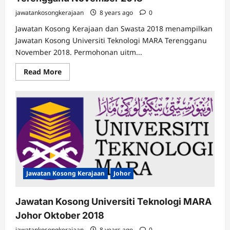
jawatankosongkerajaan
8 years ago
0
Jawatan Kosong Kerajaan dan Swasta 2018 menampilkan
Jawatan Kosong Universiti Teknologi MARA Terengganu
November 2018. Permohonan uitm...
Read
Read More
more
about
Jawatan
Kosong
Universiti
Teknologi
MARA
Terengganu
November
2018
Jawatan Kosong Kerajaan
Johor
Jawatan Kosong Universiti Teknologi MARA
Johor Oktober 2018
jawatankosongkerajaan
8 years ago
0