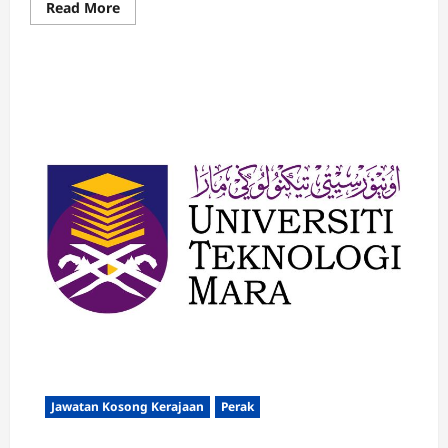
Read
Read More
more
about
Jawatan
Kosong
Universiti
Teknologi
MARA
Pahang
Ogos
2023
Jawatan Kosong Kerajaan
Perak