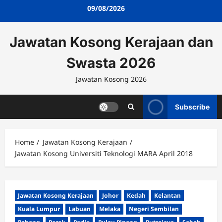
Skip
09/08/2026
to
content
Jawatan Kosong Kerajaan dan
Swasta 2026
Jawatan Kosong 2026
Subscribe
Home
Jawatan Kosong Kerajaan
Jawatan Kosong Universiti Teknologi MARA April 2018
Jawatan Kosong Kerajaan
Johor
Kedah
Kelantan
Kuala Lumpur
Labuan
Melaka
Negeri Sembilan