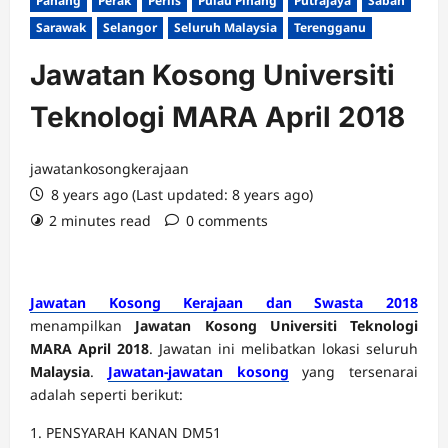
Pahang
Perak
Perlis
Pulau Pinang
Putrajaya
Sabah
Sarawak
Selangor
Seluruh Malaysia
Terengganu
Jawatan Kosong Universiti
Teknologi MARA April 2018
jawatankosongkerajaan
8 years ago (Last updated: 8 years ago)
2 minutes read
0 comments
Jawatan Kosong Kerajaan dan Swasta 2018
menampilkan
Jawatan Kosong Universiti Teknologi
MARA April 2018
. Jawatan ini melibatkan lokasi seluruh
Malaysia
.
Jawatan-jawatan kosong
yang tersenarai
adalah seperti berikut:
1. PENSYARAH KANAN DM51