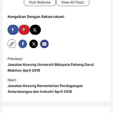
Visit Website
View All Posts
Kongsikan Dengan Rakan-rakan!
P
Previous:
o
Jawatan Kosong Universiti Malaysia Pahang Darul
s
Makmur April 2018
t
Next:
Jawatan Kosong Kementerian Perdagangan
n
Antarabangsa dan Industri April 2018
a
v
i