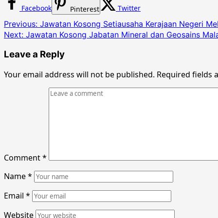
Facebook
Twitter
Pinterest
Post
Previous:
Jawatan Kosong Setiausaha Kerajaan Negeri M
Next:
Jawatan Kosong Jabatan Mineral dan Geosains Mal
navigation
Leave a Reply
Your email address will not be published.
Required fields
Comment
*
Name
*
Email
*
Website