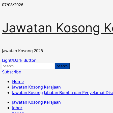
Skip
07/08/2026
to
content
Jawatan Kosong K
Jawatan Kosong 2026
Primary
Light/Dark Button
Menu
Search
for:
Subscribe
Home
Jawatan Kosong Kerajaan
Jawatan Kosong Jabatan Bomba dan Penyelamat Dis
Jawatan Kosong Kerajaan
Johor