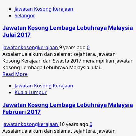
more
Jawatan Kosong Kerajaan
about
Selangor
Jawatan
Kosong
Jawatan Kosong Lembaga Lebuhraya Malaysia
Lembaga
Julai 2017
Lebuhraya
Malaysia
jawatankosongkerajaan
9 years ago
0
September
Assalamualaikum dan selamat sejahtera. Jawatan
2017
Kosong Kerajaan dan Swasta 2017 menampilkan Jawatan
Kosong Lembaga Lebuhraya Malaysia Julai...
Read
Read More
more
Jawatan Kosong Kerajaan
about
Kuala Lumpur
Jawatan
Kosong
Jawatan Kosong Lembaga Lebuhraya Malaysia
Lembaga
Februari 2017
Lebuhraya
Malaysia
jawatankosongkerajaan
10 years ago
0
Julai
Assalamualaikum dan selamat sejahtera. Jawatan
2017