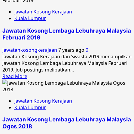
about
Jawatan
Jawatan Kosong Kerajaan
Kosong
Kuala Lumpur
Lembaga
Lebuhraya
Jawatan Kosong Lembaga Lebuhraya Malaysia
Malaysia
Februari 2019
Mei
2019
jawatankosongkerajaan
7 years ago
0
Jawatan Kosong Kerajaan dan Swasta 2019 menampilkan
Jawatan Kosong Lembaga Lebuhraya Malaysia Februari
2019. Job postings melibatkan...
Read
Read More
more
about
Jawatan
Jawatan Kosong Kerajaan
Kosong
Kuala Lumpur
Lembaga
Lebuhraya
Jawatan Kosong Lembaga Lebuhraya Malaysia
Malaysia
Ogos 2018
Februari