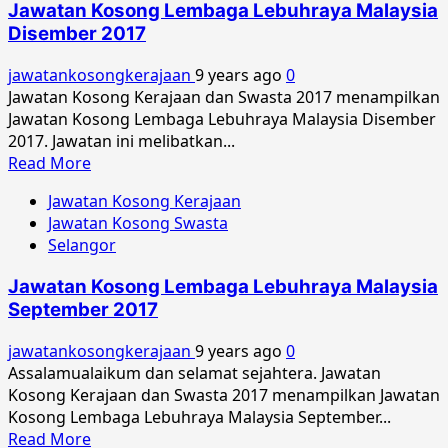
Jawatan Kosong Lembaga Lebuhraya Malaysia
Lembaga
Disember 2017
Lebuhraya
Malaysia
jawatankosongkerajaan
9 years ago
0
Februari
Jawatan Kosong Kerajaan dan Swasta 2017 menampilkan
2018
Jawatan Kosong Lembaga Lebuhraya Malaysia Disember
2017. Jawatan ini melibatkan...
Read
Read More
more
Jawatan Kosong Kerajaan
about
Jawatan Kosong Swasta
Jawatan
Selangor
Kosong
Lembaga
Jawatan Kosong Lembaga Lebuhraya Malaysia
Lebuhraya
September 2017
Malaysia
Disember
jawatankosongkerajaan
9 years ago
0
2017
Assalamualaikum dan selamat sejahtera. Jawatan
Kosong Kerajaan dan Swasta 2017 menampilkan Jawatan
Kosong Lembaga Lebuhraya Malaysia September...
Read
Read More