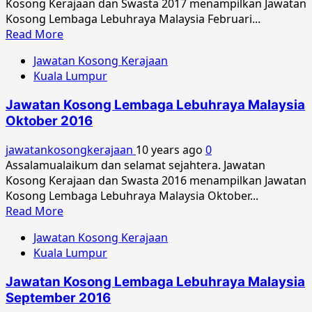
Kosong Kerajaan dan Swasta 2017 menampilkan Jawatan
Kosong Lembaga Lebuhraya Malaysia Februari...
Read
Read More
more
Jawatan Kosong Kerajaan
about
Kuala Lumpur
Jawatan
Kosong
Jawatan Kosong Lembaga Lebuhraya Malaysia
Lembaga
Oktober 2016
Lebuhraya
Malaysia
jawatankosongkerajaan
10 years ago
0
Februari
Assalamualaikum dan selamat sejahtera. Jawatan
2017
Kosong Kerajaan dan Swasta 2016 menampilkan Jawatan
Kosong Lembaga Lebuhraya Malaysia Oktober...
Read
Read More
more
Jawatan Kosong Kerajaan
about
Kuala Lumpur
Jawatan
Kosong
Jawatan Kosong Lembaga Lebuhraya Malaysia
Lembaga
September 2016
Lebuhraya