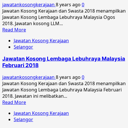
2019
jawatankosongkerajaan
8 years ago
0
Jawatan Kosong Kerajaan dan Swasta 2018 menampilkan
Jawatan Kosong Lembaga Lebuhraya Malaysia Ogos
2018. Jawatan kosong LLM...
Read
Read More
more
Jawatan Kosong Kerajaan
about
Selangor
Jawatan
Kosong
Jawatan Kosong Lembaga Lebuhraya Malaysia
Lembaga
Februari 2018
Lebuhraya
Malaysia
jawatankosongkerajaan
8 years ago
0
Ogos
Jawatan Kosong Kerajaan dan Swasta 2018 menampilkan
2018
Jawatan Kosong Lembaga Lebuhraya Malaysia Februari
2018. Jawatan ini melibatkan...
Read
Read More
more
Jawatan Kosong Kerajaan
about
Selangor
Jawatan
Kosong