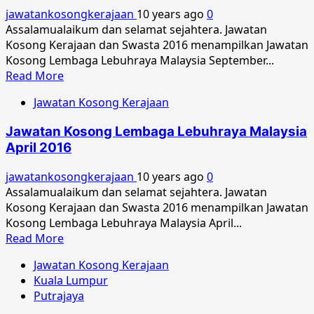
Malaysia
jawatankosongkerajaan
10 years ago
0
Oktober
Assalamualaikum dan selamat sejahtera. Jawatan
2016
Kosong Kerajaan dan Swasta 2016 menampilkan Jawatan
Kosong Lembaga Lebuhraya Malaysia September...
Read
Read More
more
Jawatan Kosong Kerajaan
about
Jawatan
Jawatan Kosong Lembaga Lebuhraya Malaysia
Kosong
April 2016
Lembaga
Lebuhraya
jawatankosongkerajaan
10 years ago
0
Malaysia
Assalamualaikum dan selamat sejahtera. Jawatan
September
Kosong Kerajaan dan Swasta 2016 menampilkan Jawatan
2016
Kosong Lembaga Lebuhraya Malaysia April...
Read
Read More
more
Jawatan Kosong Kerajaan
about
Kuala Lumpur
Jawatan
Putrajaya
Kosong