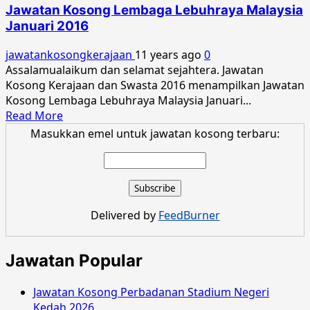
Lembaga
Jawatan Kosong Lembaga Lebuhraya Malaysia
Lebuhraya
Januari 2016
Malaysia
April
jawatankosongkerajaan
11 years ago
0
2016
Assalamualaikum dan selamat sejahtera. Jawatan
Kosong Kerajaan dan Swasta 2016 menampilkan Jawatan
Kosong Lembaga Lebuhraya Malaysia Januari...
Read
Read More
more
Masukkan emel untuk jawatan kosong terbaru:
about
Jawatan
Kosong
Lembaga
Lebuhraya
Delivered by
FeedBurner
Malaysia
Januari
2016
Jawatan Popular
Jawatan Kosong Perbadanan Stadium Negeri
Kedah 2026