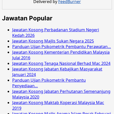
Delivered by
FeedBurner
Jurutera
JA29
September
Jawatan Popular
2016
Jawatan Kosong Perbadanan Stadium Negeri
Kedah 2026
Jawatan Kosong Majlis Sukan Negara 2025
Panduan Ujian Psikometrik Pembantu Perawatan…
Jawatan Kosong Kementerian Pendidikan Malaysia
Julai 2016
Jawatan Kosong Tenaga Nasional Berhad Mac 2024
Jawatan Kosong Jabatan Kebajikan Masyarakat
Januari 2024
Panduan Ujian Psikometrik Pembantu
Penyediaan…
Jawatan Kosong Jabatan Perhutanan Semenanjung
Malaysia 2020
Jawatan Kosong Maktab Koperasi Malaysia Mac
2019
Jawatan Kosong Majlis Agama Islam Perak Februari