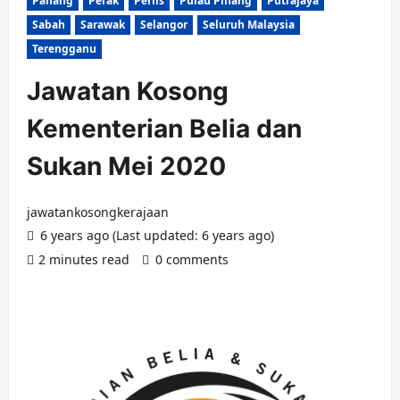
Pahang
Perak
Perlis
Pulau Pinang
Putrajaya
Sabah
Sarawak
Selangor
Seluruh Malaysia
Terengganu
Jawatan Kosong
Kementerian Belia dan
Sukan Mei 2020
jawatankosongkerajaan
6 years ago (Last updated: 6 years ago)
2 minutes read
0 comments