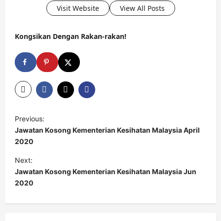
Visit Website
View All Posts
Kongsikan Dengan Rakan-rakan!
P
Previous:
o
Jawatan Kosong Kementerian Kesihatan Malaysia April
s
2020
t
Next:
Jawatan Kosong Kementerian Kesihatan Malaysia Jun
n
2020
a
v
i