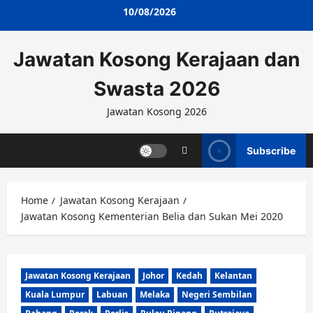
Skip
10/08/2026
to
content
Jawatan Kosong Kerajaan dan
Swasta 2026
Jawatan Kosong 2026
Subscribe
Home
Jawatan Kosong Kerajaan
Jawatan Kosong Kementerian Belia dan Sukan Mei 2020
Jawatan Kosong Kerajaan
Johor
Kedah
Kelantan
Kuala Lumpur
Labuan
Melaka
Negeri Sembilan