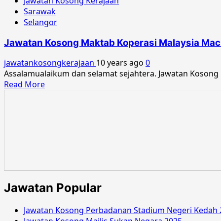
Jawatan Kosong Kerajaan
Sarawak
Selangor
Jawatan Kosong Maktab Koperasi Malaysia Mac
jawatankosongkerajaan
10 years ago
0
Assalamualaikum dan selamat sejahtera. Jawatan Kosong
Read
Read More
more
about
Jawatan
Kosong
Maktab
Koperasi
Malaysia
Mac
2016
Jawatan Popular
Jawatan Kosong Perbadanan Stadium Negeri Kedah 