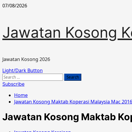
Skip
07/08/2026
to
content
Jawatan Kosong K
Jawatan Kosong 2026
Primary
Light/Dark Button
Menu
Search
for:
Subscribe
Home
Jawatan Kosong Maktab Koperasi Malaysia Mac 201
Jawatan Kosong Maktab Kop