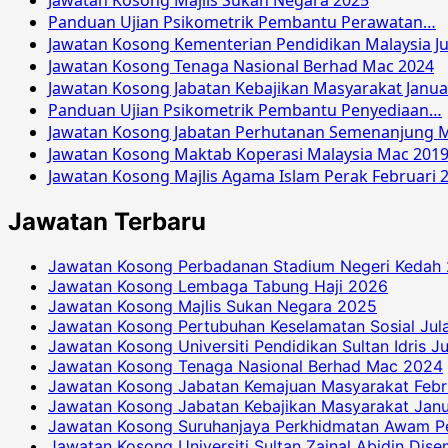
Jawatan Kosong Majlis Sukan Negara 2025
Panduan Ujian Psikometrik Pembantu Perawatan…
Jawatan Kosong Kementerian Pendidikan Malaysia Ju
Jawatan Kosong Tenaga Nasional Berhad Mac 2024
Jawatan Kosong Jabatan Kebajikan Masyarakat Janua
Panduan Ujian Psikometrik Pembantu Penyediaan…
Jawatan Kosong Jabatan Perhutanan Semenanjung M
Jawatan Kosong Maktab Koperasi Malaysia Mac 201
Jawatan Kosong Majlis Agama Islam Perak Februari 
Jawatan Terbaru
Jawatan Kosong Perbadanan Stadium Negeri Kedah
Jawatan Kosong Lembaga Tabung Haji 2026
Jawatan Kosong Majlis Sukan Negara 2025
Jawatan Kosong Pertubuhan Keselamatan Sosial Jul
Jawatan Kosong Universiti Pendidikan Sultan Idris J
Jawatan Kosong Tenaga Nasional Berhad Mac 2024
Jawatan Kosong Jabatan Kemajuan Masyarakat Febr
Jawatan Kosong Jabatan Kebajikan Masyarakat Janu
Jawatan Kosong Suruhanjaya Perkhidmatan Awam P
Jawatan Kosong Universiti Sultan Zainal Abidin Dis