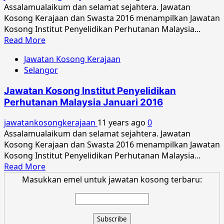
Malaysia
Assalamualaikum dan selamat sejahtera. Jawatan
April
Kosong Kerajaan dan Swasta 2016 menampilkan Jawatan
2016
Kosong Institut Penyelidikan Perhutanan Malaysia...
Read
Read More
more
Jawatan Kosong Kerajaan
about
Selangor
Jawatan
Kosong
Jawatan Kosong Institut Penyelidikan
Institut
Perhutanan Malaysia Januari 2016
Penyelidikan
Perhutanan
jawatankosongkerajaan
11 years ago
0
Malaysia
Assalamualaikum dan selamat sejahtera. Jawatan
Mac
Kosong Kerajaan dan Swasta 2016 menampilkan Jawatan
2016
Kosong Institut Penyelidikan Perhutanan Malaysia...
Read
Read More
more
Masukkan emel untuk jawatan kosong terbaru:
about
Jawatan
Kosong
Institut