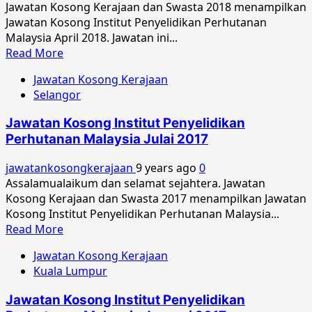
Jawatan Kosong Kerajaan dan Swasta 2018 menampilkan
Jun
Jawatan Kosong Institut Penyelidikan Perhutanan
2020
Malaysia April 2018. Jawatan ini...
Read
Read More
more
Jawatan Kosong Kerajaan
about
Selangor
Jawatan
Kosong
Jawatan Kosong Institut Penyelidikan
Institut
Perhutanan Malaysia Julai 2017
Penyelidikan
Perhutanan
jawatankosongkerajaan
9 years ago
0
Malaysia
Assalamualaikum dan selamat sejahtera. Jawatan
April
Kosong Kerajaan dan Swasta 2017 menampilkan Jawatan
2018
Kosong Institut Penyelidikan Perhutanan Malaysia...
Read
Read More
more
Jawatan Kosong Kerajaan
about
Kuala Lumpur
Jawatan
Kosong
Jawatan Kosong Institut Penyelidikan
Institut