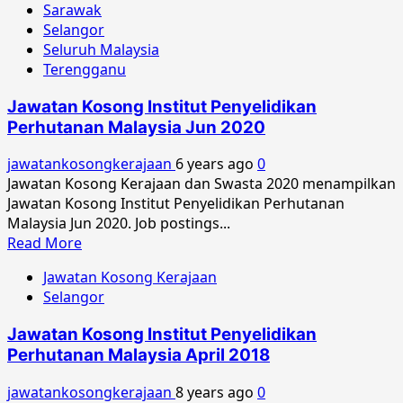
Sarawak
Selangor
Seluruh Malaysia
Terengganu
Jawatan Kosong Institut Penyelidikan
Perhutanan Malaysia Jun 2020
jawatankosongkerajaan
6 years ago
0
Jawatan Kosong Kerajaan dan Swasta 2020 menampilkan
Jawatan Kosong Institut Penyelidikan Perhutanan
Malaysia Jun 2020. Job postings...
Read
Read More
more
Jawatan Kosong Kerajaan
about
Selangor
Jawatan
Kosong
Jawatan Kosong Institut Penyelidikan
Institut
Perhutanan Malaysia April 2018
Penyelidikan
Perhutanan
jawatankosongkerajaan
8 years ago
0
Malaysia