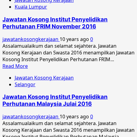
Jawatan Kosong Kerajaan
about
Kuala Lumpur
Jawatan
Kosong
Jawatan Kosong Institut Penyelidikan
Institut
Perhutanan FRIM November 2016
Penyelidikan
Perhutanan
jawatankosongkerajaan
10 years ago
0
Malaysia
Assalamualaikum dan selamat sejahtera. Jawatan
Disember
Kosong Kerajaan dan Swasta 2016 menampilkan Jawatan
2016
Kosong Institut Penyelidikan Perhutanan FRIM...
Read
Read More
more
Jawatan Kosong Kerajaan
about
Selangor
Jawatan
Kosong
Jawatan Kosong Institut Penyelidikan
Institut
Perhutanan Malaysia Julai 2016
Penyelidikan
Perhutanan
jawatankosongkerajaan
10 years ago
0
FRIM
Assalamualaikum dan selamat sejahtera. Jawatan
November
Kosong Kerajaan dan Swasta 2016 menampilkan Jawatan
2016
Kosong Institut Penyelidikan Perhutanan Malaysia...