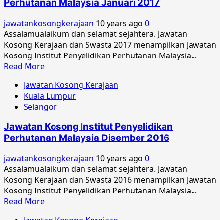
Perhutanan Malaysia Januari 2017
Penyelidikan
Perhutanan
jawatankosongkerajaan
10 years ago
0
Malaysia
Assalamualaikum dan selamat sejahtera. Jawatan
Julai
Kosong Kerajaan dan Swasta 2017 menampilkan Jawatan
2017
Kosong Institut Penyelidikan Perhutanan Malaysia...
Read
Read More
more
Jawatan Kosong Kerajaan
about
Kuala Lumpur
Jawatan
Selangor
Kosong
Institut
Jawatan Kosong Institut Penyelidikan
Penyelidikan
Perhutanan Malaysia Disember 2016
Perhutanan
Malaysia
jawatankosongkerajaan
10 years ago
0
Januari
Assalamualaikum dan selamat sejahtera. Jawatan
2017
Kosong Kerajaan dan Swasta 2016 menampilkan Jawatan
Kosong Institut Penyelidikan Perhutanan Malaysia...
Read
Read More
more