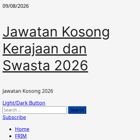
Skip
09/08/2026
to
content
Jawatan Kosong
Kerajaan dan
Swasta 2026
Jawatan Kosong 2026
Primary
Light/Dark Button
Menu
Search
for:
Subscribe
Home
FRIM