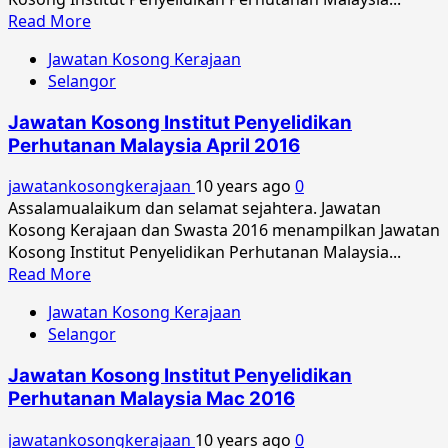
Read
Read More
more
Jawatan Kosong Kerajaan
about
Selangor
Jawatan
Kosong
Jawatan Kosong Institut Penyelidikan
Institut
Perhutanan Malaysia April 2016
Penyelidikan
Perhutanan
jawatankosongkerajaan
10 years ago
0
Malaysia
Assalamualaikum dan selamat sejahtera. Jawatan
Julai
Kosong Kerajaan dan Swasta 2016 menampilkan Jawatan
2016
Kosong Institut Penyelidikan Perhutanan Malaysia...
Read
Read More
more
Jawatan Kosong Kerajaan
about
Selangor
Jawatan
Kosong
Jawatan Kosong Institut Penyelidikan
Institut
Perhutanan Malaysia Mac 2016
Penyelidikan
Perhutanan
jawatankosongkerajaan
10 years ago
0