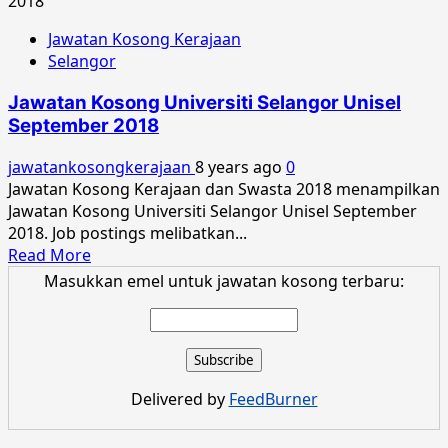
about
Jawatan
Jawatan Kosong Kerajaan
Kosong
Selangor
Universiti
Selangor
Jawatan Kosong Universiti Selangor Unisel
Unisel
September 2018
Oktober
2018
jawatankosongkerajaan
8 years ago
0
Jawatan Kosong Kerajaan dan Swasta 2018 menampilkan
Jawatan Kosong Universiti Selangor Unisel September
2018. Job postings melibatkan...
Read
Read More
more
Masukkan emel untuk jawatan kosong terbaru:
about
Jawatan
Kosong
Universiti
Selangor
Delivered by
FeedBurner
Unisel
September