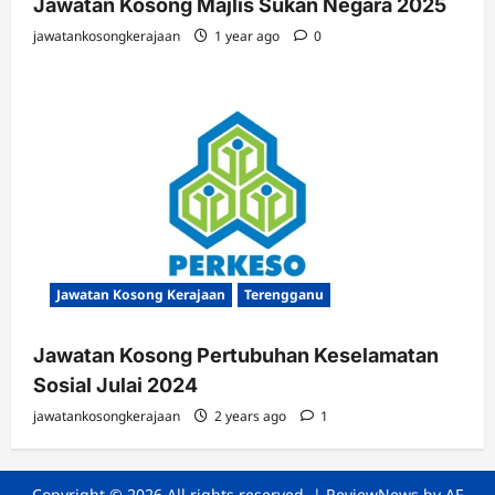
Jawatan Kosong Majlis Sukan Negara 2025
jawatankosongkerajaan
1 year ago
0
Jawatan Kosong Kerajaan
Terengganu
Jawatan Kosong Pertubuhan Keselamatan
Sosial Julai 2024
jawatankosongkerajaan
2 years ago
1
Copyright © 2026 All rights reserved.
|
ReviewNews
by AF