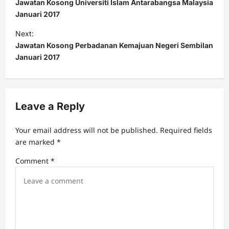
o
Jawatan Kosong Universiti Islam Antarabangsa Malaysia
s
Januari 2017
t
Next:
Jawatan Kosong Perbadanan Kemajuan Negeri Sembilan
n
Januari 2017
a
v
i
Leave a Reply
g
a
Your email address will not be published.
Required fields
t
are marked
*
i
Comment
*
o
n