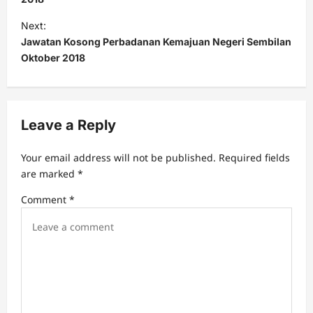
s
t
Next:
Jawatan Kosong Perbadanan Kemajuan Negeri Sembilan
n
Oktober 2018
a
v
i
Leave a Reply
g
a
Your email address will not be published.
Required fields
t
are marked
*
i
Comment
*
o
n