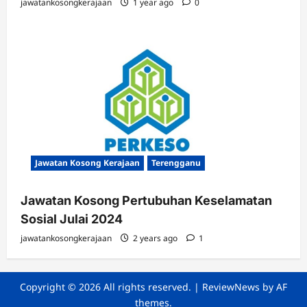
jawatankosongkerajaan
1 year ago
0
Jawatan Kosong Kerajaan
Terengganu
Jawatan Kosong Pertubuhan Keselamatan
Sosial Julai 2024
jawatankosongkerajaan
2 years ago
1
Copyright © 2026 All rights reserved.
|
ReviewNews
by AF
themes.