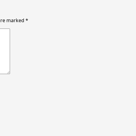
 are marked
*