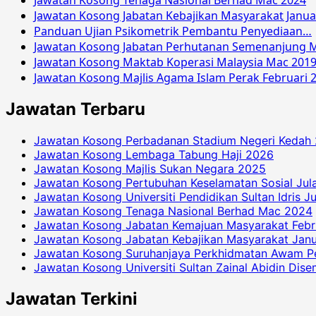
Jawatan Kosong Jabatan Kebajikan Masyarakat Janua
Panduan Ujian Psikometrik Pembantu Penyediaan…
Jawatan Kosong Jabatan Perhutanan Semenanjung M
Jawatan Kosong Maktab Koperasi Malaysia Mac 201
Jawatan Kosong Majlis Agama Islam Perak Februari 
Jawatan Terbaru
Jawatan Kosong Perbadanan Stadium Negeri Kedah
Jawatan Kosong Lembaga Tabung Haji 2026
Jawatan Kosong Majlis Sukan Negara 2025
Jawatan Kosong Pertubuhan Keselamatan Sosial Jul
Jawatan Kosong Universiti Pendidikan Sultan Idris J
Jawatan Kosong Tenaga Nasional Berhad Mac 2024
Jawatan Kosong Jabatan Kemajuan Masyarakat Febr
Jawatan Kosong Jabatan Kebajikan Masyarakat Janu
Jawatan Kosong Suruhanjaya Perkhidmatan Awam P
Jawatan Kosong Universiti Sultan Zainal Abidin Dis
Jawatan Terkini