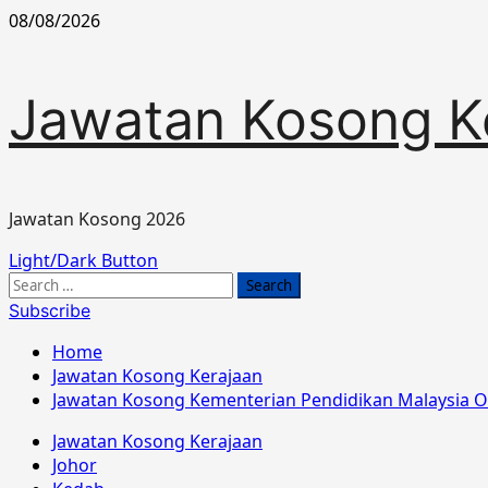
Skip
08/08/2026
to
content
Jawatan Kosong K
Jawatan Kosong 2026
Primary
Light/Dark Button
Menu
Search
for:
Subscribe
Home
Jawatan Kosong Kerajaan
Jawatan Kosong Kementerian Pendidikan Malaysia O
Jawatan Kosong Kerajaan
Johor