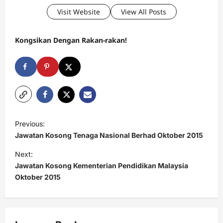
Visit Website
View All Posts
Kongsikan Dengan Rakan-rakan!
P
Previous:
o
Jawatan Kosong Tenaga Nasional Berhad Oktober 2015
s
Next:
t
Jawatan Kosong Kementerian Pendidikan Malaysia
Oktober 2015
n
a
v