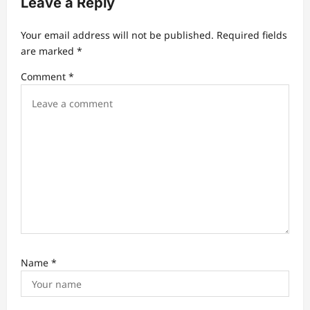
Leave a Reply
i
g
Your email address will not be published.
Required fields
a
are marked
*
t
Comment
*
i
o
n
Name
*