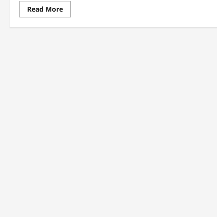
Read
Read More
more
about
Jawatan
Kosong
Kumpulan
Wang
Simpanan
Pekerja
September
2018