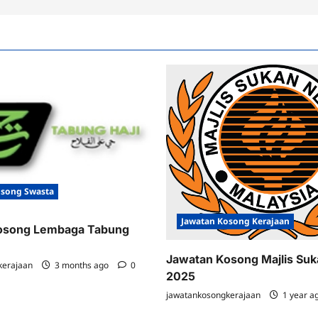
osong Swasta
Jawatan Kosong Kerajaan
osong Lembaga Tabung
Jawatan Kosong Majlis Su
kerajaan
3 months ago
0
2025
jawatankosongkerajaan
1 year a