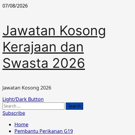
Skip
07/08/2026
to
content
Jawatan Kosong
Kerajaan dan
Swasta 2026
Jawatan Kosong 2026
Primary
Light/Dark Button
Menu
Search
for:
Subscribe
Home
Pembantu Perikanan G19