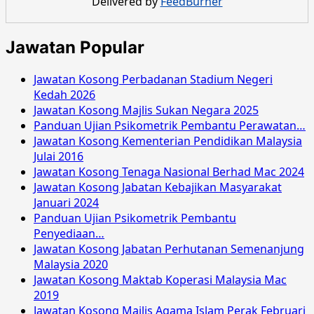
Delivered by
FeedBurner
Awam
Negeri
Pahang
Jawatan Popular
Februari
2018
Jawatan Kosong Perbadanan Stadium Negeri
Kedah 2026
Jawatan Kosong Majlis Sukan Negara 2025
Panduan Ujian Psikometrik Pembantu Perawatan…
Jawatan Kosong Kementerian Pendidikan Malaysia
Julai 2016
Jawatan Kosong Tenaga Nasional Berhad Mac 2024
Jawatan Kosong Jabatan Kebajikan Masyarakat
Januari 2024
Panduan Ujian Psikometrik Pembantu
Penyediaan…
Jawatan Kosong Jabatan Perhutanan Semenanjung
Malaysia 2020
Jawatan Kosong Maktab Koperasi Malaysia Mac
2019
Jawatan Kosong Majlis Agama Islam Perak Februari