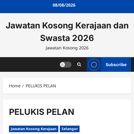
Skip
08/08/2026
to
content
Jawatan Kosong Kerajaan dan
Swasta 2026
Jawatan Kosong 2026
Subscribe
Home
PELUKIS PELAN
PELUKIS PELAN
Jawatan Kosong Kerajaan
Selangor