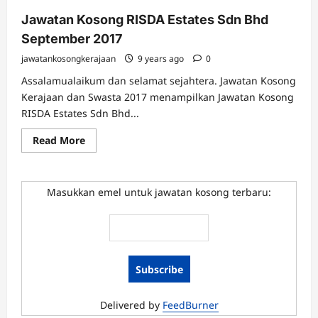
Jawatan Kosong RISDA Estates Sdn Bhd
September 2017
jawatankosongkerajaan
9 years ago
0
Assalamualaikum dan selamat sejahtera. Jawatan Kosong
Kerajaan dan Swasta 2017 menampilkan Jawatan Kosong
RISDA Estates Sdn Bhd...
Read
Read More
more
about
Jawatan
Kosong
RISDA
Masukkan emel untuk jawatan kosong terbaru:
Estates
Sdn
Bhd
September
2017
Delivered by
FeedBurner