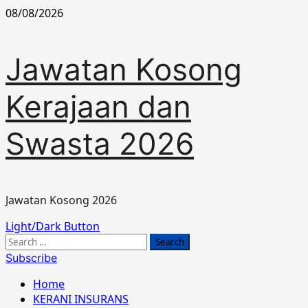
Skip
08/08/2026
to
content
Jawatan Kosong
Kerajaan dan
Swasta 2026
Jawatan Kosong 2026
Primary
Light/Dark Button
Menu
Search
for:
Subscribe
Home
KERANI INSURANS