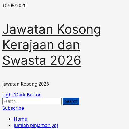
Skip
10/08/2026
to
content
Jawatan Kosong
Kerajaan dan
Swasta 2026
Jawatan Kosong 2026
Primary
Light/Dark Button
Menu
Search
for:
Subscribe
Home
jumlah pinjaman ypj