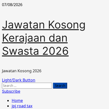
Skip
07/08/2026
to
content
Jawatan Kosong
Kerajaan dan
Swasta 2026
Jawatan Kosong 2026
Primary
Light/Dark Button
Menu
Search
for:
Subscribe
Home
jpj road tax