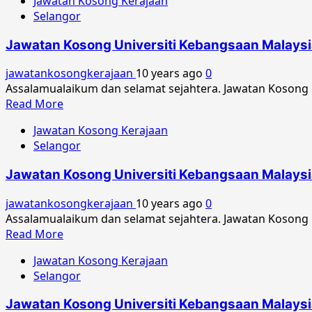
Jawatan Kosong Kerajaan
Selangor
Jawatan Kosong Universiti Kebangsaan Malays
jawatankosongkerajaan
10 years ago
0
Assalamualaikum dan selamat sejahtera. Jawatan Kosong
Read
Read More
more
Jawatan Kosong Kerajaan
about
Selangor
Jawatan
Kosong
Jawatan Kosong Universiti Kebangsaan Malaysi
Universiti
Kebangsaan
jawatankosongkerajaan
10 years ago
0
Malaysia
Assalamualaikum dan selamat sejahtera. Jawatan Kosong 
November
Read
Read More
2016
more
Jawatan Kosong Kerajaan
about
Selangor
Jawatan
Kosong
Jawatan Kosong Universiti Kebangsaan Malays
Universiti