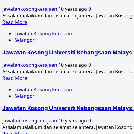
Kebangsaan
jawatankosongkerajaan
10 years ago
0
Malaysia
Assalamualaikum dan selamat sejahtera. Jawatan Kosong 
Oktober
Read
Read More
2016
more
Jawatan Kosong Kerajaan
about
Selangor
Jawatan
Kosong
Jawatan Kosong Universiti Kebangsaan Malaysi
Universiti
Kebangsaan
jawatankosongkerajaan
10 years ago
0
Malaysia
Assalamualaikum dan selamat sejahtera. Jawatan Kosong 
September
Read
Read More
2016
more
Jawatan Kosong Kerajaan
about
Selangor
Jawatan
Kosong
Jawatan Kosong Universiti Kebangsaan Malaysi
Universiti
Kebangsaan
jawatankosongkerajaan
10 years ago
0
Malaysia
Assalamualaikum dan selamat sejahtera. Jawatan Kosong 
Jun
Read
Read More