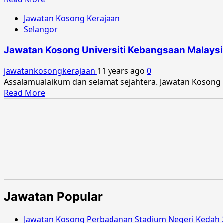
2016
more
Jawatan Kosong Kerajaan
about
Selangor
Jawatan
Kosong
Jawatan Kosong Universiti Kebangsaan Malaysi
Universiti
Kebangsaan
jawatankosongkerajaan
11 years ago
0
Malaysia
Assalamualaikum dan selamat sejahtera. Jawatan Kosong 
Mei
Read
Read More
2016
more
about
Jawatan
Kosong
Universiti
Kebangsaan
Malaysia
Februari
2016
Jawatan Popular
Jawatan Kosong Perbadanan Stadium Negeri Kedah 