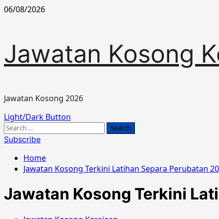
Skip
06/08/2026
to
content
Jawatan Kosong K
Jawatan Kosong 2026
Primary
Light/Dark Button
Menu
Search
for:
Subscribe
Home
Jawatan Kosong Terkini Latihan Separa Perubatan 2
Jawatan Kosong Terkini Lat