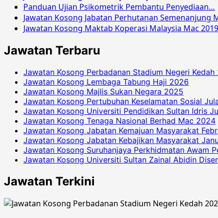
Panduan Ujian Psikometrik Pembantu Penyediaan…
Jawatan Kosong Jabatan Perhutanan Semenanjung M
Jawatan Kosong Maktab Koperasi Malaysia Mac 201
Jawatan Terbaru
Jawatan Kosong Perbadanan Stadium Negeri Kedah
Jawatan Kosong Lembaga Tabung Haji 2026
Jawatan Kosong Majlis Sukan Negara 2025
Jawatan Kosong Pertubuhan Keselamatan Sosial Jul
Jawatan Kosong Universiti Pendidikan Sultan Idris J
Jawatan Kosong Tenaga Nasional Berhad Mac 2024
Jawatan Kosong Jabatan Kemajuan Masyarakat Febr
Jawatan Kosong Jabatan Kebajikan Masyarakat Janu
Jawatan Kosong Suruhanjaya Perkhidmatan Awam P
Jawatan Kosong Universiti Sultan Zainal Abidin Dis
Jawatan Terkini