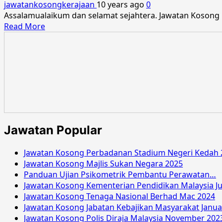
jawatankosongkerajaan
10 years ago
0
Assalamualaikum dan selamat sejahtera. Jawatan Kosong 
Read
Read More
more
about
Jawatan
Kosong
SPA
Latihan
Separa
Perubatan
Julai
Jawatan Popular
2016
Jawatan Kosong Perbadanan Stadium Negeri Kedah 
Jawatan Kosong Majlis Sukan Negara 2025
Panduan Ujian Psikometrik Pembantu Perawatan…
Jawatan Kosong Kementerian Pendidikan Malaysia Ju
Jawatan Kosong Tenaga Nasional Berhad Mac 2024
Jawatan Kosong Jabatan Kebajikan Masyarakat Janua
Jawatan Kosong Polis Diraja Malaysia November 202