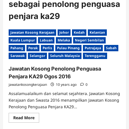
sebagai penolong penguasa
penjara ka29
Jawatan Kosong Kerajaan
Johor
Kedah
Kelantan
Kuala Lumpur
Labuan
Melaka
Negeri Sembilan
Pahang
Perak
Perlis
Pulau Pinang
Putrajaya
Sabah
Sarawak
Selangor
Seluruh Malaysia
Terengganu
Jawatan Kosong Penolong Penguasa
Penjara KA29 Ogos 2016
jawatankosongkerajaan
10 years ago
0
Assalamualaikum dan selamat sejahtera. Jawatan Kosong
Kerajaan dan Swasta 2016 menampilkan Jawatan Kosong
Penolong Penguasa Penjara KA29...
Read
Read More
more
about