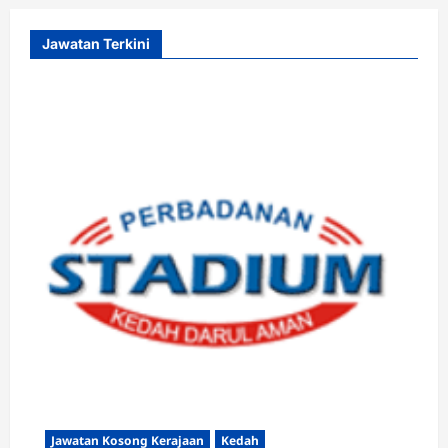
Jawatan Terkini
Jawatan Kosong Kerajaan
Kedah