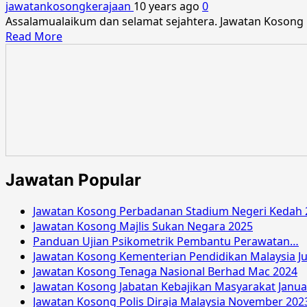
jawatankosongkerajaan
10 years ago
0
Assalamualaikum dan selamat sejahtera. Jawatan Koson
Read
Read More
more
about
Jawatan
Kosong
Penolong
Pegawai
Pertahanan
Awam
KP29
Jawatan Popular
Ogos
2016
Jawatan Kosong Perbadanan Stadium Negeri Kedah 
Jawatan Kosong Majlis Sukan Negara 2025
Panduan Ujian Psikometrik Pembantu Perawatan…
Jawatan Kosong Kementerian Pendidikan Malaysia Ju
Jawatan Kosong Tenaga Nasional Berhad Mac 2024
Jawatan Kosong Jabatan Kebajikan Masyarakat Janua
Jawatan Kosong Polis Diraja Malaysia November 202