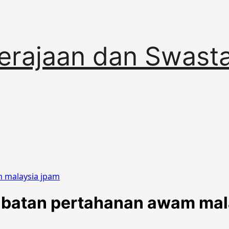
erajaan dan Swast
m malaysia jpam
jabatan pertahanan awam mal