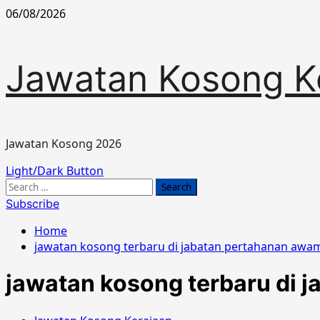
Skip
06/08/2026
to
content
Jawatan Kosong K
Jawatan Kosong 2026
Primary
Light/Dark Button
Menu
Search
for:
Subscribe
Home
jawatan kosong terbaru di jabatan pertahanan awa
jawatan kosong terbaru di 