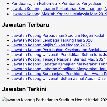
Panduan Ujian Psikometrik Pembantu Penyediaan…
Jawatan Kosong Jabatan Perhutanan Semenanjung M
Jawatan Kosong Maktab Koperasi Malaysia Mac 201
Jawatan Terbaru
Jawatan Kosong Perbadanan Stadium Negeri Kedah
Jawatan Kosong Lembaga Tabung Haji 2026
Jawatan Kosong Majlis Sukan Negara 2025
Jawatan Kosong Pertubuhan Keselamatan Sosial Jul
Jawatan Kosong Universiti Pendidikan Sultan Idris J
Jawatan Kosong Tenaga Nasional Berhad Mac 2024
Jawatan Kosong Jabatan Kemajuan Masyarakat Febr
Jawatan Kosong Jabatan Kebajikan Masyarakat Janu
Jawatan Kosong Suruhanjaya Perkhidmatan Awam P
Jawatan Kosong Universiti Sultan Zainal Abidin Dis
Jawatan Terkini