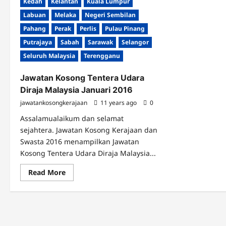
Kedah
Kelantan
Kuala Lumpur
Labuan
Melaka
Negeri Sembilan
Pahang
Perak
Perlis
Pulau Pinang
Putrajaya
Sabah
Sarawak
Selangor
Seluruh Malaysia
Terengganu
Jawatan Kosong Tentera Udara
Diraja Malaysia Januari 2016
jawatankosongkerajaan
11 years ago
0
Assalamualaikum dan selamat
sejahtera. Jawatan Kosong Kerajaan dan
Swasta 2016 menampilkan Jawatan
Kosong Tentera Udara Diraja Malaysia...
Read
Read More
more
about
Jawatan
Kosong
Tentera
Udara
Diraja