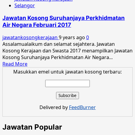
about
Selangor
Jawatan
Kosong
Jawatan Kosong Suruhanjaya Perkhidmatan
Suruhanjaya
Air Negara Februari 2017
Perkhidmatan
Air
jawatankosongkerajaan
9 years ago
0
Negara
Assalamualaikum dan selamat sejahtera. Jawatan
Julai
Kosong Kerajaan dan Swasta 2017 menampilkan Jawatan
2017
Kosong Suruhanjaya Perkhidmatan Air Negara...
Read
Read More
more
Masukkan emel untuk jawatan kosong terbaru:
about
Jawatan
Kosong
Suruhanjaya
Perkhidmatan
Delivered by
FeedBurner
Air
Negara
Februari
Jawatan Popular
2017