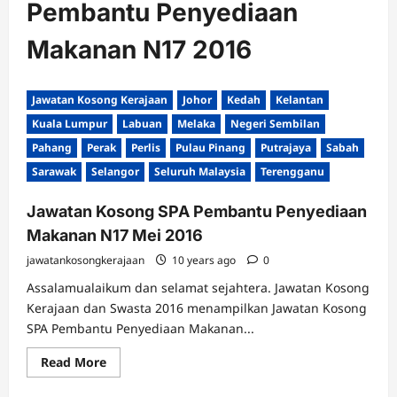
Pembantu Penyediaan
Makanan N17 2016
Jawatan Kosong Kerajaan
Johor
Kedah
Kelantan
Kuala Lumpur
Labuan
Melaka
Negeri Sembilan
Pahang
Perak
Perlis
Pulau Pinang
Putrajaya
Sabah
Sarawak
Selangor
Seluruh Malaysia
Terengganu
Jawatan Kosong SPA Pembantu Penyediaan
Makanan N17 Mei 2016
jawatankosongkerajaan
10 years ago
0
Assalamualaikum dan selamat sejahtera. Jawatan Kosong
Kerajaan dan Swasta 2016 menampilkan Jawatan Kosong
SPA Pembantu Penyediaan Makanan...
Read
Read More
more
about