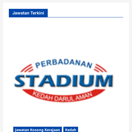
Jawatan Terkini
Jawatan Kosong Kerajaan
Kedah