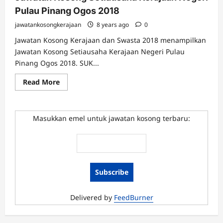
Pulau Pinang Ogos 2018
jawatankosongkerajaan
8 years ago
0
Jawatan Kosong Kerajaan dan Swasta 2018 menampilkan
Jawatan Kosong Setiausaha Kerajaan Negeri Pulau
Pinang Ogos 2018. SUK...
Read
Read More
more
about
Jawatan
Kosong
Setiausaha
Masukkan emel untuk jawatan kosong terbaru:
Kerajaan
Negeri
Pulau
Pinang
Ogos
2018
Delivered by
FeedBurner