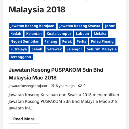
Malaysia 2018
Jawatan Kosong Kerajaan
Jawatan Kosong Swasta
Johor
Kedah
Kelantan
Kuala Lumpur
Labuan
Melaka
Negeri Sembilan
Pahang
Perak
Perlis
Pulau Pinang
Putrajaya
Sabah
Sarawak
Selangor
Seluruh Malaysia
Terengganu
Jawatan Kosong PUSPAKOM Sdn Bhd
Malaysia Mac 2018
jawatankosongkerajaan
8 years ago
0
Jawatan Kosong Kerajaan dan Swasta 2018 menampilkan
Jawatan Kosong PUSPAKOM Sdn Bhd Malaysia Mac 2018.
Jawatan ini...
Read
Read More
more
about