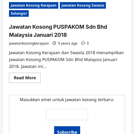
Jawatan
Jawatan Kosong Kerajaan
Jawatan Kosong Swasta
Kosong
PUSPAKOM
Selangor
Sdn
Bhd
Malaysia
Jawatan Kosong PUSPAKOM Sdn Bhd
Mac
2018
Malaysia Januari 2018
jawatankosongkerajaan
9 years ago
0
Jawatan Kosong Kerajaan dan Swasta 2018 menampilkan
Jawatan Kosong PUSPAKOM Sdn Bhd Malaysia Januari
2018. Jawatan ini...
Read
Read More
more
about
Jawatan
Kosong
PUSPAKOM
Masukkan emel untuk jawatan kosong terbaru:
Sdn
Bhd
Malaysia
Januari
2018