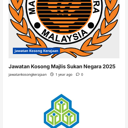
Jawatan Kosong Kerajaan
Jawatan Kosong Majlis Sukan Negara 2025
jawatankosongkerajaan
1 year ago
0