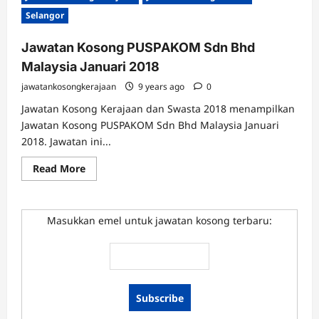
PUSPAKOM
Selangor
Sdn
Bhd
Malaysia
Jawatan Kosong PUSPAKOM Sdn Bhd
Mac
2018
Malaysia Januari 2018
jawatankosongkerajaan
9 years ago
0
Jawatan Kosong Kerajaan dan Swasta 2018 menampilkan
Jawatan Kosong PUSPAKOM Sdn Bhd Malaysia Januari
2018. Jawatan ini...
Read
Read More
more
about
Jawatan
Kosong
PUSPAKOM
Masukkan emel untuk jawatan kosong terbaru:
Sdn
Bhd
Malaysia
Januari
2018