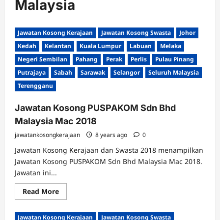
Malaysia
Jawatan Kosong Kerajaan
Jawatan Kosong Swasta
Johor
Kedah
Kelantan
Kuala Lumpur
Labuan
Melaka
Negeri Sembilan
Pahang
Perak
Perlis
Pulau Pinang
Putrajaya
Sabah
Sarawak
Selangor
Seluruh Malaysia
Terengganu
Jawatan Kosong PUSPAKOM Sdn Bhd
Malaysia Mac 2018
jawatankosongkerajaan
8 years ago
0
Jawatan Kosong Kerajaan dan Swasta 2018 menampilkan
Jawatan Kosong PUSPAKOM Sdn Bhd Malaysia Mac 2018.
Jawatan ini...
Read
Read More
more
about
Jawatan
Jawatan Kosong Kerajaan
Jawatan Kosong Swasta
Kosong