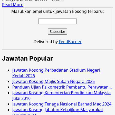
Read
Read More
more
Masukkan emel untuk jawatan kosong terbaru:
about
Jawatan
Kosong
Pusat
Perubatan
Delivered by
FeedBurner
Universiti
Kebangsaan
Malaysia
Jawatan Popular
Januari
2019
Jawatan Kosong Perbadanan Stadium Negeri
Kedah 2026
Jawatan Kosong Majlis Sukan Negara 2025
Panduan Ujian Psikometrik Pembantu Perawatan…
Jawatan Kosong Kementerian Pendidikan Malaysia
Julai 2016
Jawatan Kosong Tenaga Nasional Berhad Mac 2024
Jawatan Kosong Jabatan Kebajikan Masyarakat