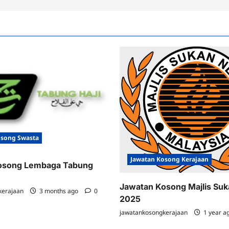
osong Swasta
Jawatan Kosong Kerajaan
osong Lembaga Tabung
Jawatan Kosong Majlis Su
kerajaan
3 months ago
0
2025
jawatankosongkerajaan
1 year a