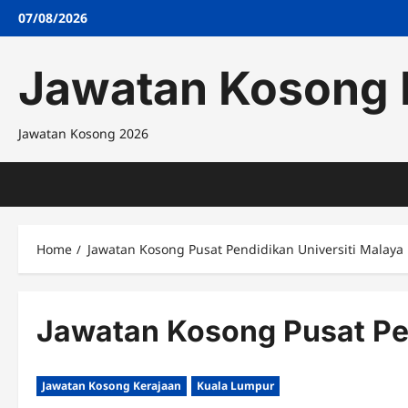
Skip
07/08/2026
to
content
Jawatan Kosong 
Jawatan Kosong 2026
Home
Jawatan Kosong Pusat Pendidikan Universiti Malaya
Jawatan Kosong Pusat Pen
Jawatan Kosong Kerajaan
Kuala Lumpur