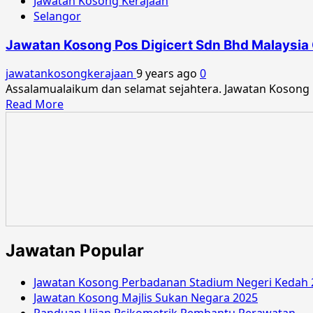
Jawatan Kosong Kerajaan
Selangor
Jawatan Kosong Pos Digicert Sdn Bhd Malaysia
jawatankosongkerajaan
9 years ago
0
Assalamualaikum dan selamat sejahtera. Jawatan Kosong 
Read
Read More
more
about
Jawatan
Kosong
Pos
Digicert
Sdn
Bhd
Malaysia
Jawatan Popular
Ogos
2017
Jawatan Kosong Perbadanan Stadium Negeri Kedah 
Jawatan Kosong Majlis Sukan Negara 2025