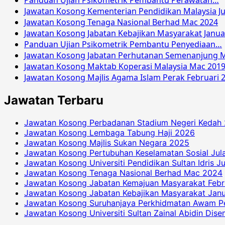
Panduan Ujian Psikometrik Pembantu Perawatan…
Jawatan Kosong Kementerian Pendidikan Malaysia Ju
Jawatan Kosong Tenaga Nasional Berhad Mac 2024
Jawatan Kosong Jabatan Kebajikan Masyarakat Janua
Panduan Ujian Psikometrik Pembantu Penyediaan…
Jawatan Kosong Jabatan Perhutanan Semenanjung M
Jawatan Kosong Maktab Koperasi Malaysia Mac 201
Jawatan Kosong Majlis Agama Islam Perak Februari 
Jawatan Terbaru
Jawatan Kosong Perbadanan Stadium Negeri Kedah
Jawatan Kosong Lembaga Tabung Haji 2026
Jawatan Kosong Majlis Sukan Negara 2025
Jawatan Kosong Pertubuhan Keselamatan Sosial Jul
Jawatan Kosong Universiti Pendidikan Sultan Idris J
Jawatan Kosong Tenaga Nasional Berhad Mac 2024
Jawatan Kosong Jabatan Kemajuan Masyarakat Febr
Jawatan Kosong Jabatan Kebajikan Masyarakat Janu
Jawatan Kosong Suruhanjaya Perkhidmatan Awam P
Jawatan Kosong Universiti Sultan Zainal Abidin Dis