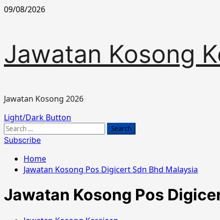
Skip
09/08/2026
to
content
Jawatan Kosong K
Jawatan Kosong 2026
Primary
Light/Dark Button
Menu
Search
for:
Subscribe
Home
Jawatan Kosong Pos Digicert Sdn Bhd Malaysia
Jawatan Kosong Pos Digicer