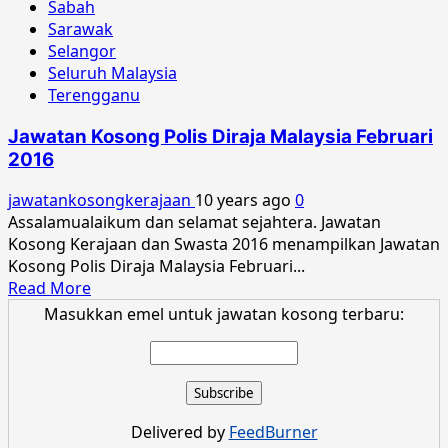
Sabah
Sarawak
Selangor
Seluruh Malaysia
Terengganu
Jawatan Kosong Polis Diraja Malaysia Februari
2016
jawatankosongkerajaan
10 years ago
0
Assalamualaikum dan selamat sejahtera. Jawatan
Kosong Kerajaan dan Swasta 2016 menampilkan Jawatan
Kosong Polis Diraja Malaysia Februari...
Read
Read More
more
Masukkan emel untuk jawatan kosong terbaru:
about
Jawatan
Kosong
Polis
Diraja
Delivered by
FeedBurner
Malaysia