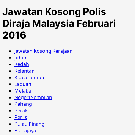
Jawatan Kosong Polis
Diraja Malaysia Februari
2016
Jawatan Kosong Kerajaan
Johor
Kedah
Kelantan
Kuala Lumpur
Labuan
Melaka
Negeri Sembilan
Pahang
Perak
Perlis
Pulau Pinang
Putrajaya