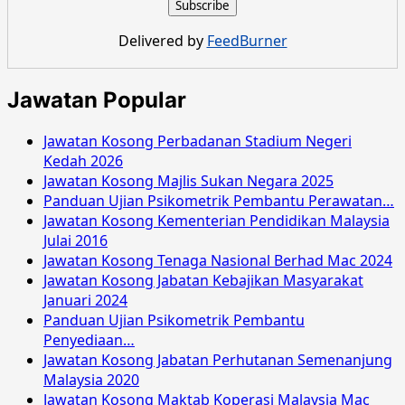
Perbadanan
Kemajuan
Delivered by
FeedBurner
Filem
Nasional
Malaysia
Jawatan Popular
Mac
2018
Jawatan Kosong Perbadanan Stadium Negeri
Kedah 2026
Jawatan Kosong Majlis Sukan Negara 2025
Panduan Ujian Psikometrik Pembantu Perawatan…
Jawatan Kosong Kementerian Pendidikan Malaysia
Julai 2016
Jawatan Kosong Tenaga Nasional Berhad Mac 2024
Jawatan Kosong Jabatan Kebajikan Masyarakat
Januari 2024
Panduan Ujian Psikometrik Pembantu
Penyediaan…
Jawatan Kosong Jabatan Perhutanan Semenanjung
Malaysia 2020
Jawatan Kosong Maktab Koperasi Malaysia Mac