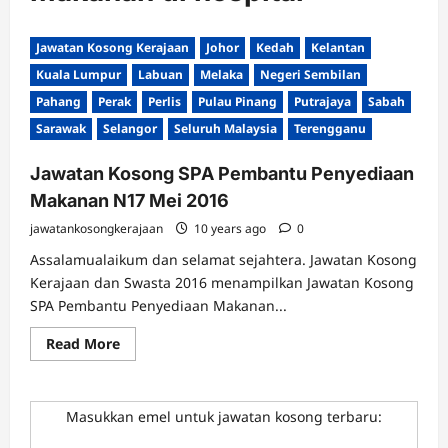
Jawatan Kosong Kerajaan
Johor
Kedah
Kelantan
Kuala Lumpur
Labuan
Melaka
Negeri Sembilan
Pahang
Perak
Perlis
Pulau Pinang
Putrajaya
Sabah
Sarawak
Selangor
Seluruh Malaysia
Terengganu
Jawatan Kosong SPA Pembantu Penyediaan
Makanan N17 Mei 2016
jawatankosongkerajaan
10 years ago
0
Assalamualaikum dan selamat sejahtera. Jawatan Kosong
Kerajaan dan Swasta 2016 menampilkan Jawatan Kosong
SPA Pembantu Penyediaan Makanan...
Read
Read More
more
about
Jawatan
Kosong
SPA
Masukkan emel untuk jawatan kosong terbaru:
Pembantu
Penyediaan