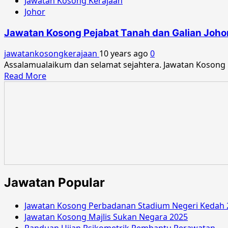
Jawatan Kosong Kerajaan
Johor
Jawatan Kosong Pejabat Tanah dan Galian Johor
jawatankosongkerajaan
10 years ago
0
Assalamualaikum dan selamat sejahtera. Jawatan Kosong 
Read
Read More
more
about
Jawatan
Kosong
Pejabat
Tanah
dan
Galian
Johor
Jawatan Popular
April
2016
Jawatan Kosong Perbadanan Stadium Negeri Kedah 
Jawatan Kosong Majlis Sukan Negara 2025