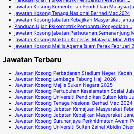
Panduan Ujian Psikometrik Pembantu Perawatan…
Jawatan Kosong Kementerian Pendidikan Malaysia Ju
Jawatan Kosong Tenaga Nasional Berhad Mac 2024
Jawatan Kosong Jabatan Kebajikan Masyarakat Janua
Panduan Ujian Psikometrik Pembantu Penyediaan…
Jawatan Kosong Jabatan Perhutanan Semenanjung M
Jawatan Kosong Maktab Koperasi Malaysia Mac 201
Jawatan Kosong Majlis Agama Islam Perak Februari 
Jawatan Terbaru
Jawatan Kosong Perbadanan Stadium Negeri Kedah
Jawatan Kosong Lembaga Tabung Haji 2026
Jawatan Kosong Majlis Sukan Negara 2025
Jawatan Kosong Pertubuhan Keselamatan Sosial Jul
Jawatan Kosong Universiti Pendidikan Sultan Idris J
Jawatan Kosong Tenaga Nasional Berhad Mac 2024
Jawatan Kosong Jabatan Kemajuan Masyarakat Febr
Jawatan Kosong Jabatan Kebajikan Masyarakat Janu
Jawatan Kosong Suruhanjaya Perkhidmatan Awam P
Jawatan Kosong Universiti Sultan Zainal Abidin Dis