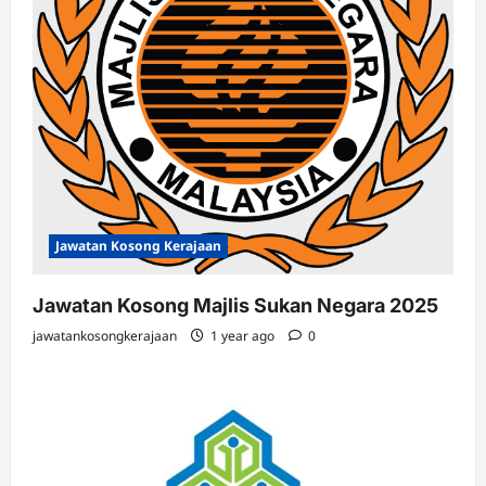
Jawatan Kosong Kerajaan
Jawatan Kosong Majlis Sukan Negara 2025
jawatankosongkerajaan
1 year ago
0