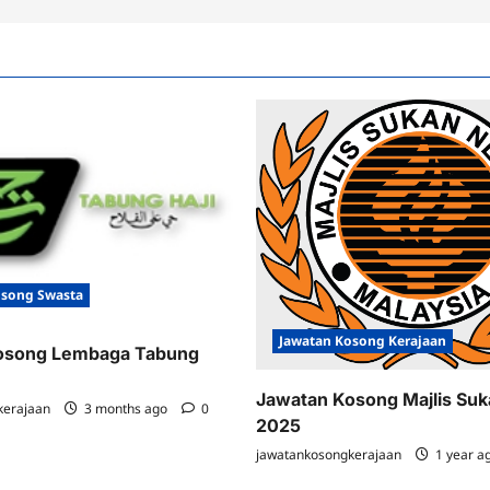
osong Swasta
Jawatan Kosong Kerajaan
osong Lembaga Tabung
Jawatan Kosong Majlis Su
kerajaan
3 months ago
0
2025
jawatankosongkerajaan
1 year a