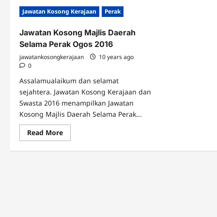
Jawatan Kosong Kerajaan
Perak
Jawatan Kosong Majlis Daerah
Selama Perak Ogos 2016
jawatankosongkerajaan
10 years ago
0
Assalamualaikum dan selamat
sejahtera. Jawatan Kosong Kerajaan dan
Swasta 2016 menampilkan Jawatan
Kosong Majlis Daerah Selama Perak...
Read
Read More
more
about
Jawatan
Kosong
Majlis
Daerah
Selama
Perak
Ogos
2016